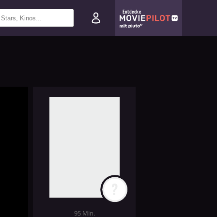
Entdecke
?
95 Min.