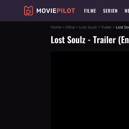
FILME
SERIEN
N
Home
Filme
Lost Soulz
Trailer
Lost Sou
Lost Soulz - Trailer (E