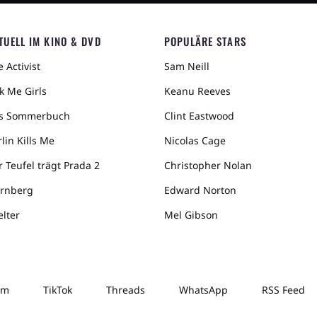
TUELL IM KINO & DVD
POPULÄRE STARS
 Activist
Sam Neill
k Me Girls
Keanu Reeves
s Sommerbuch
Clint Eastwood
lin Kills Me
Nicolas Cage
r Teufel trägt Prada 2
Christopher Nolan
rnberg
Edward Norton
elter
Mel Gibson
am
TikTok
Threads
WhatsApp
RSS Feed