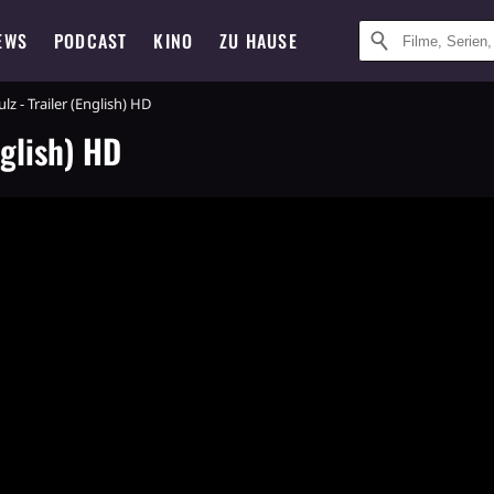
EWS
PODCAST
KINO
ZU HAUSE
lz - Trailer (English) HD
nglish) HD