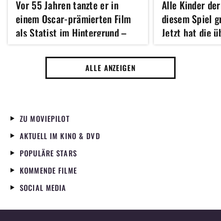
Vor 55 Jahren tanzte er in
Alle Kinder der
einem Oscar-prämierten Film
diesem Spiel 
als Statist im Hintergrund –
Jetzt hat die 
heute ist er für viele der
Fantasy-Verfil
größten Action-Star unserer
Kinostart
ALLE ANZEIGEN
Zeit
ZU MOVIEPILOT
AKTUELL IM KINO & DVD
POPULÄRE STARS
KOMMENDE FILME
SOCIAL MEDIA