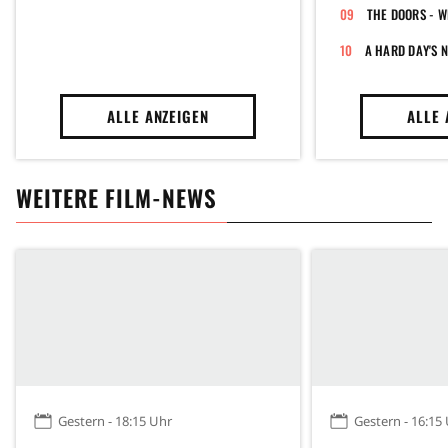
THE DOORS - W
A HARD DAY'S 
ALLE ANZEIGEN
ALLE 
WEITERE FILM-NEWS
Gestern - 18:15 Uhr
Gestern - 16:15