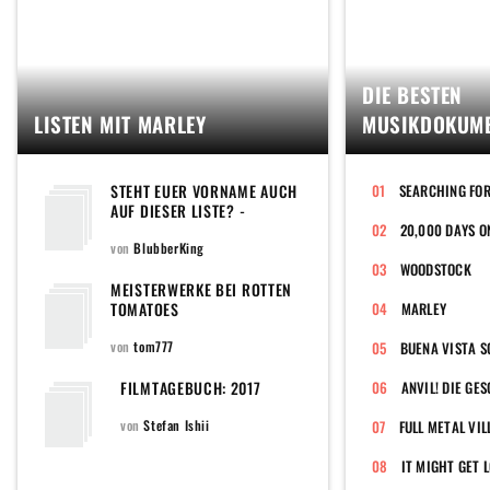
DIE BESTEN
LISTEN MIT MARLEY
MUSIKDOKUME
STEHT EUER VORNAME AUCH
SEARCHING FO
AUF DIESER LISTE? -
FILMTITEL, DIE EINEN
20,000 DAYS O
VORNAMEN ENTHALTEN
von
BlubberKing
WOODSTOCK
MEISTERWERKE BEI ROTTEN
TOMATOES
MARLEY
von
tom777
BUENA VISTA S
FILMTAGEBUCH: 2017
von
Stefan Ishii
FULL METAL VIL
IT MIGHT GET 