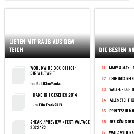
LISTEN MIT RAUS AUS DEM
TEICH
DIE BESTEN A
WORLDWIDE BOX OFFICE:
DIE WELTWEIT
EINSPIELSTÄRKSTEN FILME
CHIHIROS REIS
DES JEWEILIGEN
von
BaltiCineManiac
KINOJAHRES DER 2020ER-
JAHRE (TOP 100 HIGHEST
HABE ICH GESEHEN 2014
GROSSING FILMS OF EVERY
ALLES STEHT K
YEAR IN THE 2020S)
von
FilmFreak2K13
PRINZESSIN M
SNEAK-/PREVIEW-/FESTIVALTAGEBUCH
DER KÖNIG DE
2022/23
WALTZ WITH BA