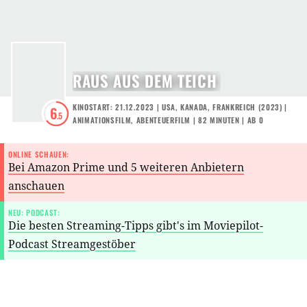
RAUS AUS DEM TEICH
KINOSTART: 21.12.2023
|
USA
,
KANADA
,
FRANKREICH
(
2023
) |
6
.5
ANIMATIONSFILM
,
ABENTEUERFILM
| 82 MINUTEN
|
AB 0
ONLINE SCHAUEN:
Bei Amazon Prime und 5 weiteren Anbietern
anschauen
NEU: PODCAST:
Die besten Streaming-Tipps gibt's im Moviepilot-
Podcast Streamgestöber