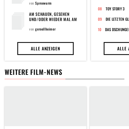
von
Spreewurm
TOY STORY 3
AM SCHAUEN, GESEHEN
UND/ODER WIEDER MAL AM
DIE LETZTEN 
SCHAUEN 2024
von
geroellheimer
DAS DSCHUNGE
ALLE ANZEIGEN
ALLE 
WEITERE FILM-NEWS