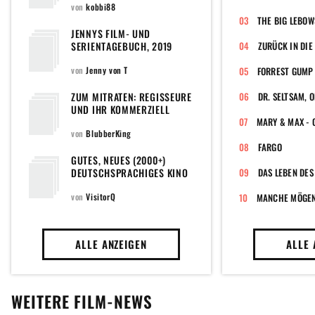
von
kobbi88
THE BIG LEBOW
JENNYS FILM- UND
SERIENTAGEBUCH, 2019
ZURÜCK IN DIE
EDITION
von
Jenny von T
FORREST GUMP
ZUM MITRATEN: REGISSEURE
UND IHR KOMMERZIELL
ERFOLGREICHSTER FILM
von
BlubberKing
FARGO
GUTES, NEUES (2000+)
DEUTSCHSPRACHIGES KINO
DAS LEBEN DES
von
VisitorQ
MANCHE MÖGEN'
ALLE ANZEIGEN
ALLE 
WEITERE FILM-NEWS