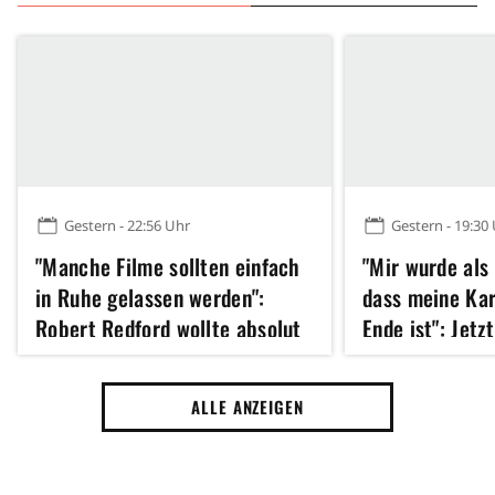
Gestern - 22:56 Uhr
Gestern - 19:30
"Manche Filme sollten einfach
"Mir wurde als
in Ruhe gelassen werden":
dass meine Kar
Robert Redford wollte absolut
Ende ist": Jetz
kein Remake dieses Klassikers
Hathaway 43 u
der 70er Jahre
erfolgreichste
ALLE ANZEIGEN
Jahres gedreht