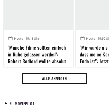
Heute - 19:48 Uhr
Heute - 19:30 U
"Manche Filme sollten einfach
"Mir wurde als
in Ruhe gelassen werden":
dass meine Kar
Robert Redford wollte absolut
Ende ist": Jetz
kein Remake dieses Klassikers
Hathaway 43 u
der 70er Jahre
erfolgreichste
ALLE ANZEIGEN
Jahres gedreht
ZU MOVIEPILOT