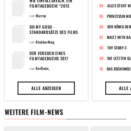
WIE EINFALLSREICH, EIN
FILMTAGEBUCH! *2015
ALLES STEHT K
EDITION*
von
Murray
PRINZESSIN M
OH MY GOSH -
DER KÖNIG DE
STANDARDSÄTZE DES FILMS
WALTZ WITH BA
von
BlubberKing
TOY STORY 3
DER VERSUCH EINES
FILMTAGEBUCHS 2017
DIE LETZTEN 
von
DerDude_
DAS DSCHUNGE
ALLE ANZEIGEN
ALLE 
WEITERE FILM-NEWS