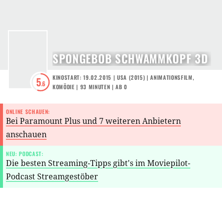
SPONGEBOB SCHWAMMKOPF 3D
KINOSTART: 19.02.2015
|
USA
(
2015
) |
ANIMATIONSFILM
,
5
.6
KOMÖDIE
| 93 MINUTEN
|
AB 0
ONLINE SCHAUEN:
Bei Paramount Plus und 7 weiteren Anbietern
anschauen
NEU: PODCAST:
Die besten Streaming-Tipps gibt's im Moviepilot-
Podcast Streamgestöber