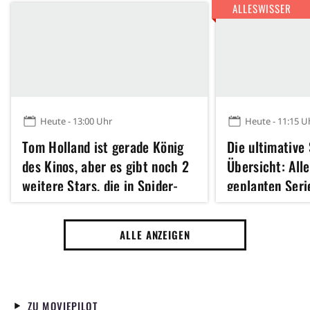
ALLESWISSER
Heute - 13:00 Uhr
Heute - 11:15 U
Tom Holland ist gerade König
Die ultimative
des Kinos, aber es gibt noch 2
Übersicht: All
weitere Stars, die in Spider-
geplanten Seri
Man UND Die Odyssee
seit 60 Jahre l
mitspielen
Reihe
ALLE ANZEIGEN
ZU MOVIEPILOT