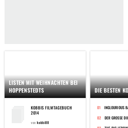
LISTEN MIT WEIHNACHTEN BEI
HOPPENSTEDTS
DIE BESTEN K
KOBBIS FILMTAGEBUCH
INGLOURIOUS B
2014
DER GROSSE DI
von
kobbi88
THE BIG LEBOW