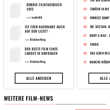
KOBBIS FILMTAGEBUCH
2015
ZURÜCK IN DIE
von
kobbi88
FORREST GUMP
IST EUER NACHNAME AUCH
AUF DER LISTE? -
NACHNAMEN IM FILMTITEL
von
BlubberKing
FARGO
DER BESTE FILM EINES
LANDES IN UMFRAGEN
DAS LEBEN DES
von
BlubberKing
MANCHE MÖGEN'
ALLE ANZEIGEN
ALLE 
WEITERE FILM-NEWS