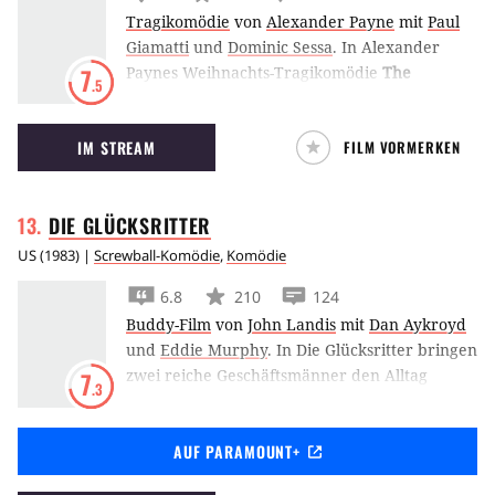
Tragikomödie
von
Alexander Payne
mit
Paul
Giamatti
und
Dominic Sessa
.
In Alexander
Paynes Weihnachts-Tragikomödie
The
7
.5
Holdovers
muss Paul Giamatti als verhasster
Lehrer auf diejenigen Schüler aufpassen, die
IM STREAM
FILM VORMERKEN
über die Festtage nicht nach Hause fahren
können.
DIE
GLÜCKSRITTER
US
(
1983
) |
Screwball-Komödie
,
Komödie
6.8
210
124
Buddy-Film
von
John Landis
mit
Dan Aykroyd
und
Eddie Murphy
.
In Die Glücksritter bringen
zwei reiche Geschäftsmänner den Alltag
7
.3
zweier Ahnungsloser völlig durcheinander,
um zu untersuchen, woran finanzieller Erfolg
AUF PARAMOUNT+
wirklich gemessen werden kann.