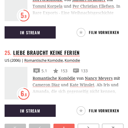
Tommi Korpela
und
Per Christian Ellefsen
.
In
Rare Exports - Eine Weihnachtsgeschichte
5
.9
findet eine Firma bei Ausgrabungen in
Finnland Spuren vom Weihnachtsmann. Doch
IM STREAM
FILM VORMERKEN
der ist ganz anders als gedacht.
LIEBE BRAUCHT KEINE
FERIEN
US
(
2006
) |
Romantische Komödie
,
Komödie
5.1
153
133
Romantische Komödie
von
Nancy Meyers
mit
Cameron Diaz
und
Kate Winslet
.
Als Iris und
Amanda, die sich gegenseitig nicht kennen,
6
.8
immer unzufriedener mit der Umgebung
werden, tauschen sie in Liebe braucht keine
IM STREAM
FILM VORMERKEN
Ferien kurzerhand den Wohnort aus.