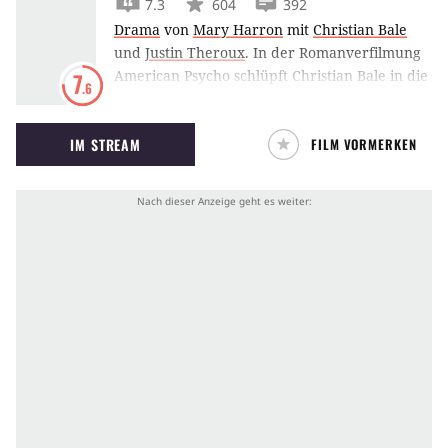
7.3
604
392
Drama
von
Mary Harron
mit
Christian Bale
und
Justin Theroux
.
In der Romanverfilmung
American Psycho schlüpft Christian Bale in die
7
.6
Rolle eines sadistischen Wall Street Yuppies im
New York der 1980er Jahre.
IM STREAM
FILM VORMERKEN