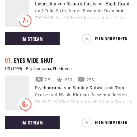
Liebesfilm
von
Richard Curtis
mit
Hugh Grant
und
Colin Firth
.
In der Ensemble-Dramödie
Tatsächlich … Liebe
schlagen sich u.a. Liam
7
.2
Neeson, Hugh Grant und Emma Thompson mit
vielerlei Liebesnöten kurz vor Weihnachten
IM STREAM
FILM VORMERKEN
herum.
EYES WIDE
SHUT
US
(
1999
) |
Psychodrama
,
Ehedrama
7.5
639
236
Psychodrama
von
Stanley Kubrick
mit
Tom
Cruise
und
Nicole Kidman
.
In seinem letzten
Werk Eyes Wide Shut entwirft Stanley Kubrick
6
.9
basierend auf Arthur Schnitzlers
Traumnovelle ein erotisches Drama mit
IM STREAM
FILM VORMERKEN
tiefenpsychologischem Ansatz.