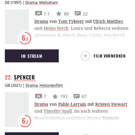
DE
(
1997
) |
Drama
,
Melodram
7.1
88
22
Drama
von
Tom Tykwer
mit
Ulrich Matthes
und
Heino Ferch
.
Laura und Rebecca wohnen
zusammen in einem Haus. Laura, von Beruf
6
.5
Krankenschwester, verliebt sich in Rene, der
in einem kleinen Kino arbeitet. Rebecca hat
IM STREAM
FILM VORMERKEN
schon seit längerer Zeit ein Verhältnis mit dem
Skilehrer Marco. Eines Tages kommt es zu
einem Unfall der vier mit dem Bauern Theo,
SPENCER
bei dem dessen Tochter schwer verletzt wird.
GB
(
2021
) |
Drama
,
Historienfilm
7
193
67
Drama
von
Pablo Larraín
mit
Kristen Stewart
und
Timothy Spall
.
Im nach wahren
Begebenheiten erzählten Drama
Spencer
6
.2
spielt Kristen Stewart Prinzessin Diana, die
sich entscheidet, ihre Ehe mit Prinz Charles