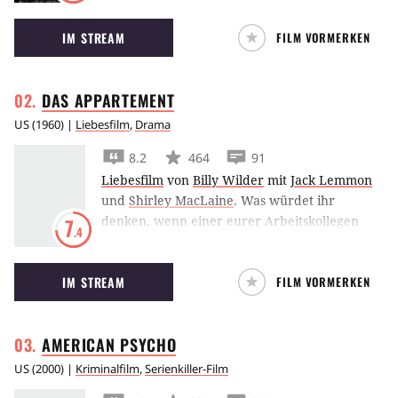
der erste erfolgreiche – mit einem Bruce
IM STREAM
FILM VORMERKEN
Willis, dem so einfach nichts anhaben kann.
DAS
APPARTEMENT
US
(
1960
) |
Liebesfilm
,
Drama
8.2
464
91
Liebesfilm
von
Billy Wilder
mit
Jack Lemmon
und
Shirley MacLaine
.
Was würdet ihr
denken, wenn einer eurer Arbeitskollegen
7
.4
jeden Abend einem seiner Vorgesetzten seine
Wohnung überlässt, damit dieser sich zum
IM STREAM
FILM VORMERKEN
privaten Stelldichein mit einer Geliebten
treffen kann?
AMERICAN
PSYCHO
US
(
2000
) |
Kriminalfilm
,
Serienkiller-Film