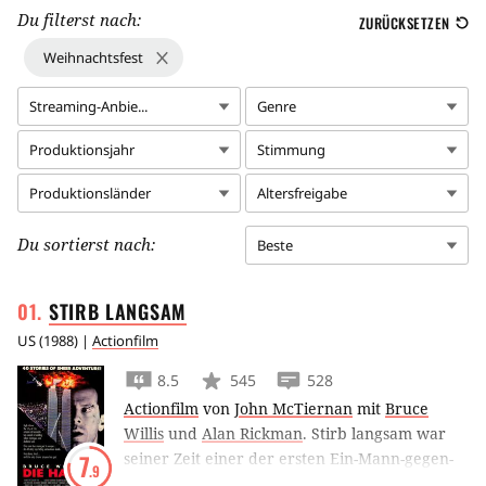
Du filterst nach:
ZURÜCKSETZEN
Weihnachtsfest
Streaming-Anbie...
Genre
Produktionsjahr
Stimmung
Produktionsländer
Altersfreigabe
Du sortierst nach:
Beste
STIRB
LANGSAM
US
(
1988
) |
Actionfilm
8.5
545
528
Actionfilm
von
John McTiernan
mit
Bruce
Willis
und
Alan Rickman
.
Stirb langsam war
seiner Zeit einer der ersten Ein-Mann-gegen-
7
.9
Terroristen-Filme, oder besser gesagt: Es war