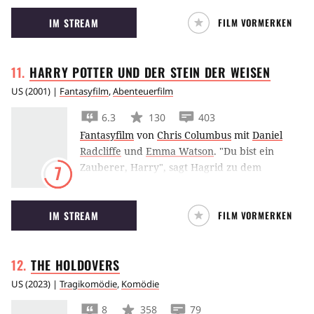
Scharfschütze Jake Gyllenhaal und seinen
IM STREAM
FILM VORMERKEN
Kameraden.
HARRY POTTER UND DER STEIN DER
WEISEN
US
(
2001
) |
Fantasyfilm
,
Abenteuerfilm
6.3
130
403
Fantasyfilm
von
Chris Columbus
mit
Daniel
Radcliffe
und
Emma Watson
.
"Du bist ein
Zauberer, Harry", sagt Hagrid zu dem
7
elfjährigen Harry Potter. Mit diesen Worten
beginnt für Daniel Radcliffe in
Harry Potter
IM STREAM
FILM VORMERKEN
und der Stein der Weisen
eine magische Reise,
die zahlreiche Verfilmungen der Fantasy-
Romanreihe und Weltruhm mit sich bringen.
THE
HOLDOVERS
US
(
2023
) |
Tragikomödie
,
Komödie
8
358
79