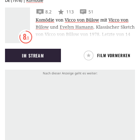
DE
(
1978
) |
Komödie
8.2
113
51
Komödie
von
Vicco von Bülow
mit
Vicco von
Bülow
und
Evelyn Hamann
.
Klassischer Sketch
von Vicco von Bülow von 1978. Letzte von 14
8
.1
Episoden, die in der Reihe "Loriot"
ausgestrahlt wurden.
IM STREAM
FILM VORMERKEN