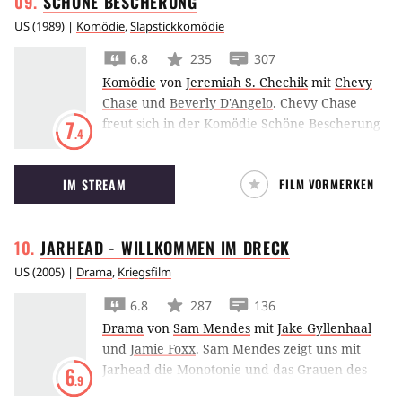
SCHÖNE
BESCHERUNG
US
(
1989
) |
Komödie
,
Slapstickkomödie
6.8
235
307
Komödie
von
Jeremiah S. Chechik
mit
Chevy
Chase
und
Beverly D'Angelo
.
Chevy Chase
freut sich in der Komödie Schöne Bescherung
7
.4
auf ein ruhiges und gemütliches
Weihnachtsfest, doch wie so oft kommt alles
IM STREAM
FILM VORMERKEN
anders als geplant.
JARHEAD - WILLKOMMEN IM
DRECK
US
(
2005
) |
Drama
,
Kriegsfilm
6.8
287
136
Drama
von
Sam Mendes
mit
Jake Gyllenhaal
und
Jamie Foxx
.
Sam Mendes zeigt uns mit
Jarhead die Monotonie und das Grauen des
6
.9
Krieges am Beispiel von Sergeant Jamie Foxx,