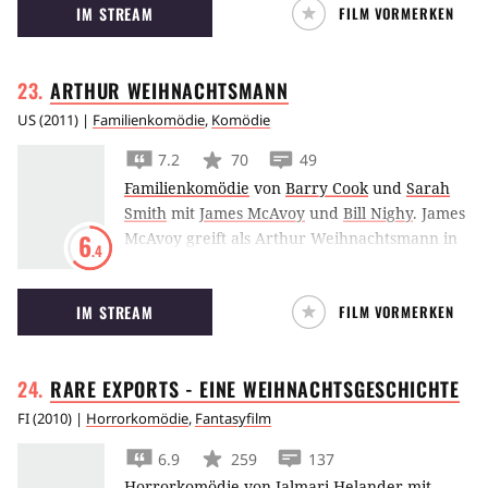
IM STREAM
FILM VORMERKEN
und damit auch das britische Königshaus zu
verlassen.
ARTHUR
WEIHNACHTSMANN
US
(
2011
) |
Familienkomödie
,
Komödie
7.2
70
49
Familienkomödie
von
Barry Cook
und
Sarah
Smith
mit
James McAvoy
und
Bill Nighy
.
James
McAvoy greift als Arthur Weihnachtsmann in
6
.4
der Aardman Animations Produktion auf
traditionelle Weise ins technisierte
IM STREAM
FILM VORMERKEN
Weihnachtsgeschehen ein und verdient sich
dabei erste Sporen.
RARE EXPORTS - EINE
WEIHNACHTSGESCHICHTE
FI
(
2010
) |
Horrorkomödie
,
Fantasyfilm
6.9
259
137
Horrorkomödie
von
Jalmari Helander
mit