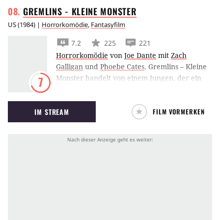
GREMLINS - KLEINE
MONSTER
US
(
1984
) |
Horrorkomödie
,
Fantasyfilm
7.2
225
221
Horrorkomödie
von
Joe Dante
mit
Zach
Galligan
und
Phoebe Cates
.
Gremlins – Kleine
Monster handelt von einem Jungen, der ein
7
komisches Wesen als Haustier bekommt. Doch
die scheue Art des Tiers täuscht.
IM STREAM
FILM VORMERKEN