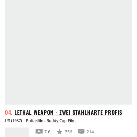
LETHAL WEAPON - ZWEI STAHLHARTE
PROFIS
US
(
1987
) |
Polizeifilm
,
Buddy Cop-Film
7.6
356
214