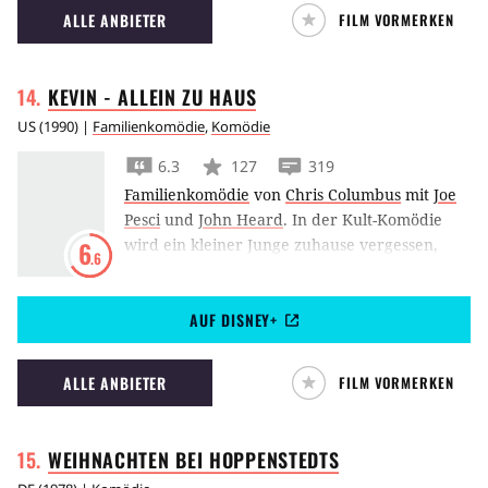
ALLE ANBIETER
FILM VORMERKEN
KEVIN - ALLEIN ZU
HAUS
US
(
1990
) |
Familienkomödie
,
Komödie
6.3
127
319
Familienkomödie
von
Chris Columbus
mit
Joe
Pesci
und
John Heard
.
In der Kult-Komödie
wird ein kleiner Junge zuhause vergessen,
6
.6
während seine Familie verreist. Allein muss er
das Haus gegen zwei idiotische Einbrecher
AUF DISNEY+
verteidigen. Kevin - Allein zu Haus gilt für
viele als wichtigster und prägendster
Weihnachtsfilm.
ALLE ANBIETER
FILM VORMERKEN
WEIHNACHTEN BEI
HOPPENSTEDTS