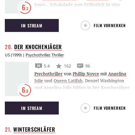
Jones – Schokolade zum Frühstück ist eine
6
.3
romantische Komödie, in der die unzufriedene
Renée Zellweger auf der Suche nach einem
IM STREAM
FILM VORMERKEN
Mann ist, und sich schließlich zwischen Hugh
Grant und Colin Firth entscheiden muss.
DER
KNOCHENJÄGER
US
(
1999
) |
Psychothriller
,
Thriller
5.4
162
96
Psychothriller
von
Phillip Noyce
mit
Angelina
Jolie
und
Queen Latifah
.
Denzel Washington
und Angelina Jolie bilden in Der Knochenjäger
6
.8
ein ungleiches Ermittler-Gespann auf der
Suche nach einem Serienkiller. Der Haken:
IM STREAM
FILM VORMERKEN
Der männliche Detective ist
querschnittsgelähmt und ans Bett gefesselt.
WINTERSCHLÄFER