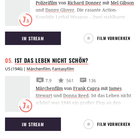
Polizeifilm
von
Richard Donner
mit
Mel Gibson
und
Danny Glover
.
Die rasante Action-
Komödie Lethal Weapon – Zwei stahlharte
7
.5
Profis bringt Danny Glover und Mel Gibson
erstmals als ungleiches Cop-Duo Murtaugh
IM STREAM
FILM VORMERKEN
und Riggs zusammen.
IST DAS LEBEN NICHT
SCHÖN?
US
(
1946
) |
Märchenfilm
,
Fantasyfilm
7.9
561
136
Märchenfilm
von
Frank Capra
mit
James
Stewart
und
Donna Reed
.
Ist das Leben nicht
schön? war 1946 ein großer Flop an den
7
.4
Kinokassen. Heute ist er der
Weihnachtsklassiker schlechthin.
IM STREAM
FILM VORMERKEN