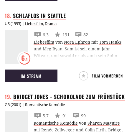
Familie die Folgen des Unglücks gigantischen
Ausmaßes.
SCHLAFLOS IN
SEATTLE
US
(
1993
) |
Liebesfilm
,
Drama
6.3
191
82
Liebesfilm
von
Nora Ephron
mit
Tom Hanks
und
Meg Ryan
.
Sam ist seit einem Jahr
Witwer, und sowohl er als auch sein Sohn
6
.4
Jonah sind darüber sehr unglücklich. Eines
Tages bringt Jonah seinen Vater daher in eine
IM STREAM
FILM VORMERKEN
Radiosendung, wo er in der Öffentlickeit über
seine Probleme reden kann. Die Folge: Sam
bekommt massenweise Post von weiblichen
BRIDGET JONES - SCHOKOLADE ZUM
FRÜHSTÜCK
Verehrerinnen, darunter auch von Annie aus
New York, die sich auf den Weg von New York
GB
(
2001
) |
Romantische Komödie
nach Seattle macht, um ihren Traummann
5.7
91
99
kennenzulernen.
Romantische Komödie
von
Sharon Maguire
mit
Renée Zellweger
und
Colin Firth
.
Bridget