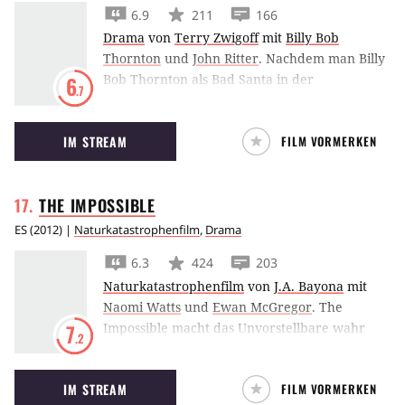
6.9
211
166
Drama
von
Terry Zwigoff
mit
Billy Bob
Thornton
und
John Ritter
.
Nachdem man Billy
Bob Thornton als Bad Santa in der
6
.7
gleichnamigen schwarzen Komödie von Terry
Zwigoff gesehen hat, möchte man freiwillig
IM STREAM
FILM VORMERKEN
nicht mehr an den Weihnachtsmann glauben.
THE
IMPOSSIBLE
ES
(
2012
) |
Naturkatastrophenfilm
,
Drama
6.3
424
203
Naturkatastrophenfilm
von
J.A. Bayona
mit
Naomi Watts
und
Ewan McGregor
.
The
Impossible macht das Unvorstellbare wahr
7
.2
und führt Naomi Watts und Ewan McGregor
mitten in die Tsunami-Katastrophe in Thailand
IM STREAM
FILM VORMERKEN
2004 und zeigt uns anhand des Schicksals der