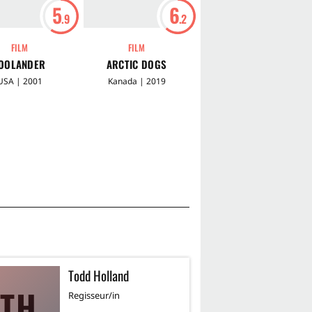
5
6
7
.9
.2
.3
FILM
FILM
SERIE
OOLANDER
ARCTIC DOGS
MALCOLM MITTENDRIN
USA | 2001
Kanada | 2019
USA | 2000 - 2006
Todd Holland
D
TH
Regisseur/in
Sc