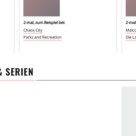
2
-mal, zum Beispiel bei:
2
-mal
Chaos City
Malco
Parks and Recreation
Die L
& SERIEN