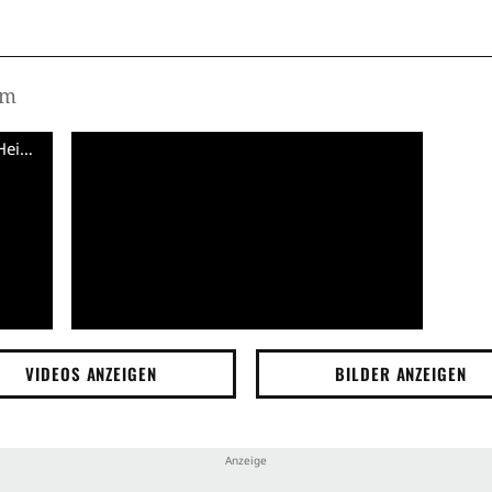
um
Parks and Recreation - S06 Interview Heidi Klum (English) HD
VIDEOS ANZEIGEN
BILDER ANZEIGEN