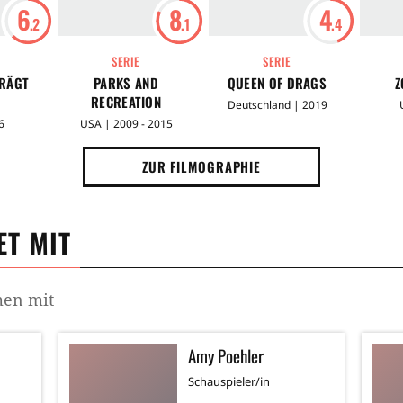
6
8
4
.2
.1
.4
SERIE
SERIE
TRÄGT
PARKS AND
QUEEN OF DRAGS
Z
RECREATION
Deutschland | 2019
6
USA | 2009 - 2015
ZUR FILMOGRAPHIE
T MIT
men mit
Amy Poehler
Schauspieler/in