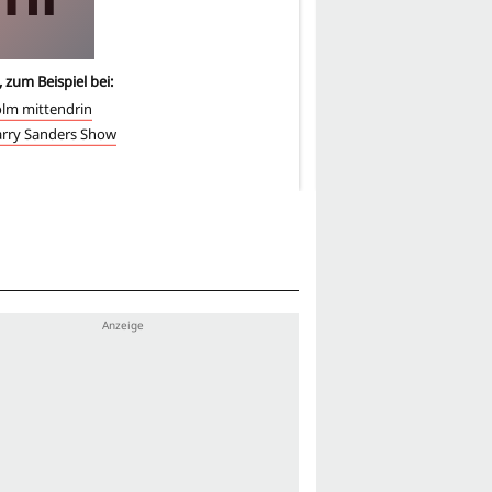
, zum Beispiel bei:
3
-mal, zum Beispiel bei:
lm mittendrin
Ocean's 8
arry Sanders Show
Malcolm mittendrin
Chaos City