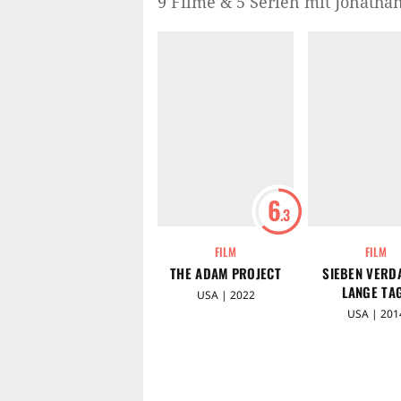
9 Filme & 5 Serien mit Jonatha
6
.3
FILM
FILM
THE ADAM PROJECT
SIEBEN VERD
LANGE TA
USA | 2022
USA | 201