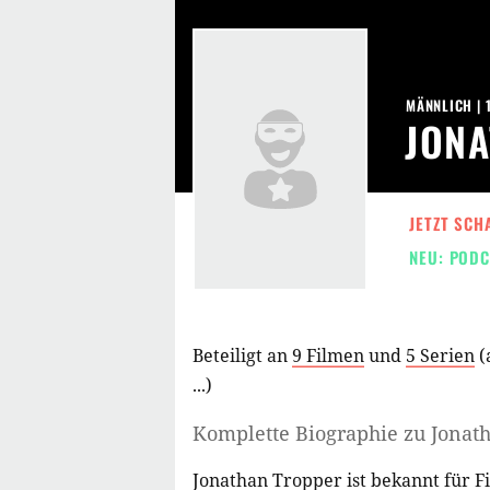
MÄNNLICH | 
JON
JETZT SCH
NEU: PODC
Beteiligt an
9 Filmen
und
5 Serien
(
...)
Komplette Biographie zu
Jonat
Jonathan Tropper ist bekannt für 