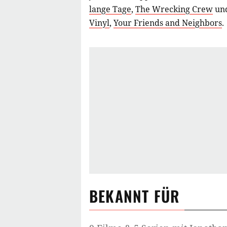
lange Tage
,
The Wrecking Crew
und
Vinyl
,
Your Friends and Neighbors
.
BEKANNT FÜR