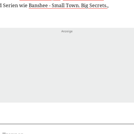
 Serien wie
Banshee - Small Town. Big Secrets.
,