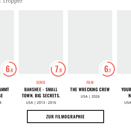
n Tropper
6
7
6
.4
.9
.1
SERIE
FILM
AMMT
BANSHEE - SMALL
THE WRECKING CREW
YOUR
GE
TOWN. BIG SECRETS.
N
USA | 2026
4
USA | 2013 - 2016
USA
ZUR FILMOGRAPHIE