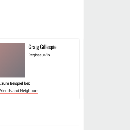
Craig Gillespie
D
DD
Regisseur/in
Sc
, zum Beispiel bei:
1
-mal, zum Beispiel bei:
Friends and Neighbors
Your Friends and Neigh