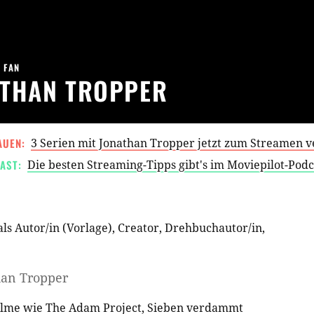
1 FAN
ATHAN TROPPER
AUEN:
3 Serien mit Jonathan Tropper jetzt zum Streamen 
AST:
Die besten Streaming-Tipps gibt's im Moviepilot-Pod
als
Autor/in (Vorlage)
,
Creator
,
Drehbuchautor/in
,
han Tropper
Filme wie
The Adam Project
,
Sieben verdammt