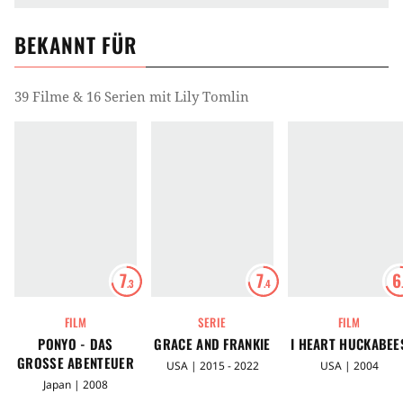
BEKANNT FÜR
39 Filme & 16 Serien mit Lily Tomlin
7
7
6
.3
.4
FILM
SERIE
FILM
PONYO - DAS
GRACE AND FRANKIE
I HEART HUCKABEE
GROSSE ABENTEUER A
USA | 2015 - 2022
USA | 2004
M MEER
Japan | 2008