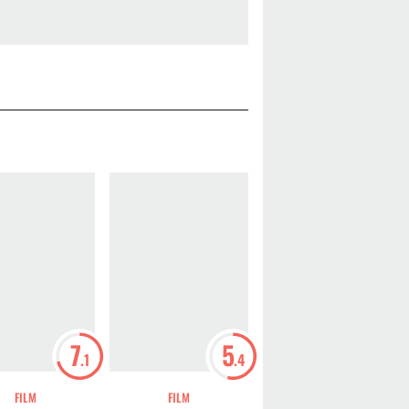
7
5
7
.1
.4
.8
FILM
FILM
FILM