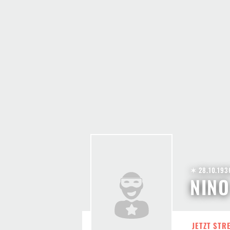
✶ 28.10.193
NIN
JETZT STR