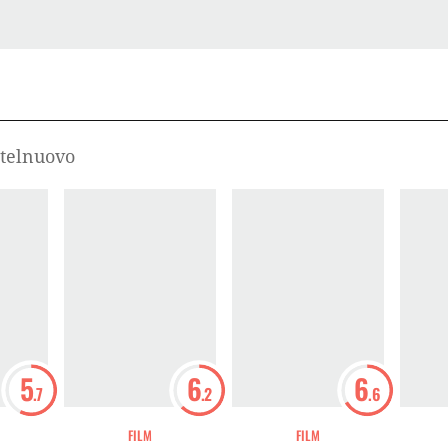
stelnuovo
5
6
6
.7
.2
.6
FILM
FILM