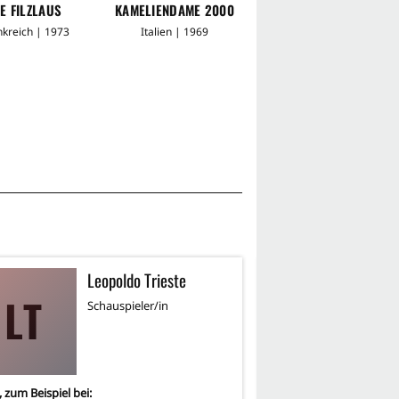
IE FILZLAUS
KAMELIENDAME 2000
ROCCO UND SEINE
BRÜDER
nkreich | 1973
Italien | 1969
Italien | 1960
Leopoldo Trieste
L
LT
LB
Schauspieler/in
Sc
, zum Beispiel bei:
2
-mal, zum Beispiel bei: