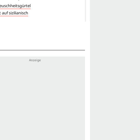
euschheitsgürtel
Die Freundin war immer
 auf sizilianisch
Der Bucklige von Rom