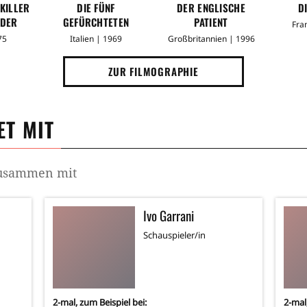
 KILLER
DIE FÜNF
DER ENGLISCHE
D
 DER
GEFÜRCHTETEN
PATIENT
Fra
SSER
75
Italien | 1969
Großbritannien | 1996
ZUR FILMOGRAPHIE
T MIT
 zusammen mit
Ivo Garrani
Schauspieler/in
2
-mal, zum Beispiel bei:
2
-mal