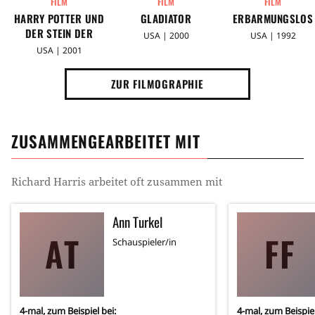
FILM
FILM
FILM
HARRY POTTER UND
GLADIATOR
ERBARMUNGSLOS
DER STEIN DER
USA | 2000
USA | 1992
WEISEN
USA | 2001
ZUR FILMOGRAPHIE
ZUSAMMENGEARBEITET MIT
Richard Harris
arbeitet oft zusammen mit
Ann Turkel
AT
FF
Schauspieler/in
4
-mal, zum Beispiel bei:
4
-mal, zum Beispiel