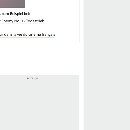
, zum Beispiel bei:
3
-mal, zum Beispiel bei:
c Enemy No. 1 - Todestrieb
Eine französische Frau
Disco
ur dans la vie du cinéma français
Les Yeux jaunes des croc