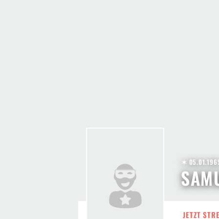
✶ 05.01.196
SAMU
JETZT STR