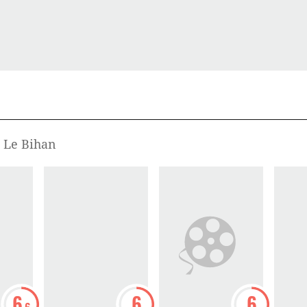
l Le Bihan
6
6
6
.6