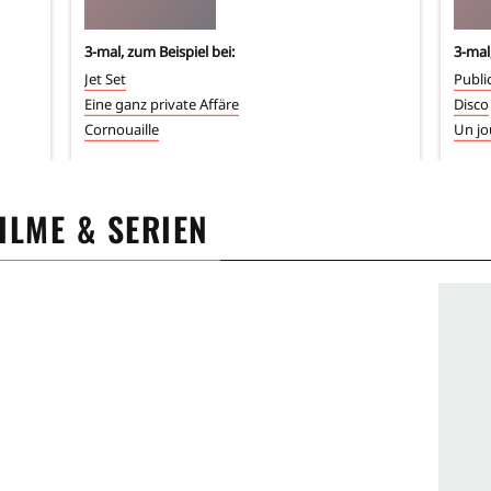
3
-mal, zum Beispiel bei:
3
-mal
Jet Set
Publi
Eine ganz private Affäre
Disco
Cornouaille
Un jo
FILME & SERIEN