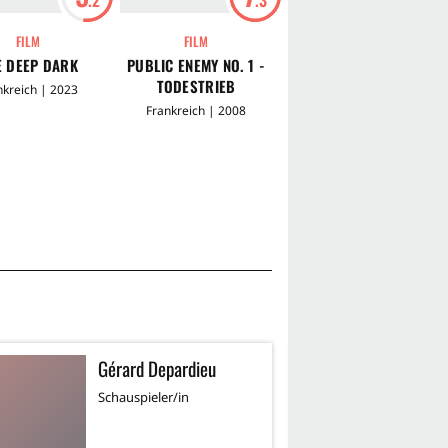
FILM
FILM
FILM
E DEEP DARK
PUBLIC ENEMY NO. 1 -
DREI FARBEN - ROT
TODESTRIEB
nkreich | 2023
Polen | 1994
Frankreich | 2008
Gérard Depardieu
E
Schauspieler/in
Sc