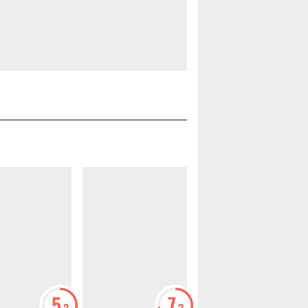
5
7
7
.2
.3
.4