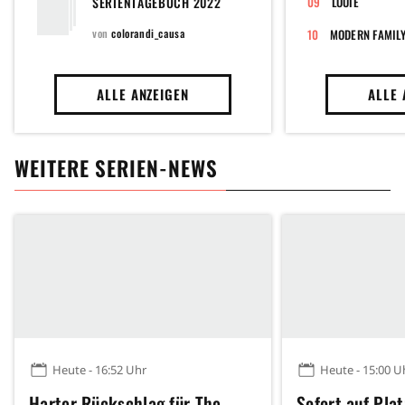
SERIENTAGEBUCH 2022
LOUIE
von
colorandi_causa
MODERN FAMIL
ALLE ANZEIGEN
ALLE 
WEITERE SERIEN-NEWS
Heute - 16:52 Uhr
Heute - 15:00 U
Harter Rückschlag für The
Sofort auf Plat