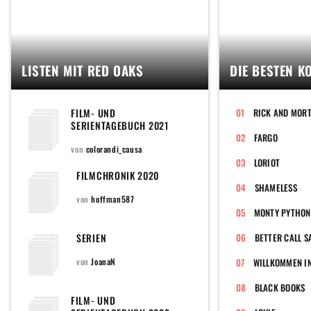
LISTEN MIT RED OAKS
DIE BESTEN K
FILM- UND
RICK AND MOR
SERIENTAGEBUCH 2021
FARGO
von
colorandi_causa
LORIOT
FILMCHRONIK 2020
SHAMELESS
von
hoffman587
MONTY PYTHON'
SERIEN
BETTER CALL S
von
JoanaN
WILLKOMMEN IN
BLACK BOOKS
FILM- UND