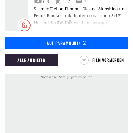
6.3
157
74
Science Fiction-Film
mit
Oksana Akinshina
und
Fedor Bondarchuk
.
In dem russischen Sci-Fi-
Horrorfilm
Sputnik
wird der einzige
6
.1
Überlebende einer sowjetischen
Raumfahrtmission nach seiner Rückkehr auf
AUF PARAMOUNT+
einer Forschungsstation eingesperrt, denn ein
gefährlicher Alien-Parasit schlummert in
seinem Körper. (MW)
ALLE ANBIETER
FILM VORMERKEN