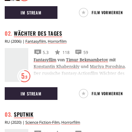
zwischen Gut und Böse nach Jahrhunderten
IM STREAM
FILM VORMERKEN
der friedlichen Koexistenz neu zu entbrennen.
WÄCHTER DES
TAGES
RU
(
2006
) |
Fantasyfilm
,
Horrorfilm
5.3
118
59
Fantasyfilm
von
Timur Bekmambetov
mit
Konstantin Khabenskiy
und
Mariya Poroshina
.
Der russische Fantasy-Actionfilm Wächter des
5
.9
Tages schließt den Kreis des Kampfes
zwischen Gut und Böse, der in Wächter der
IM STREAM
FILM VORMERKEN
Nacht begann, ab.
SPUTNIK
RU
(
2020
) |
Science Fiction-Film
,
Horrorfilm