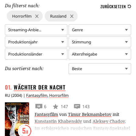
Du filterst nach:
ZURÜCKSETZEN
Horrorfilm
Russland
Streaming-Anbie...
Genre
Produktionsjahr
Stimmung
Produktionsländer
Altersfreigabe
Du sortierst nach:
Beste
WÄCHTER DER
NACHT
RU
(
2004
) |
Fantasyfilm
,
Horrorfilm
6
147
143
Fantasyfilm
von
Timur Bekmambetov
mit
Konstantin Khabenskiy
und
Aleksey Chadov
.
Im erfolgreichen russischen Fantasy-Spektakel
5
.8
Wächer der Nacht droht in Moskau der Krieg