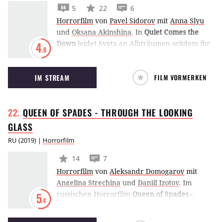
5
22
6
sein Unwesen, das ihnen nach dem Leben
Horrorfilm
von
Pavel Sidorov
mit
Anna Slyu
trachtet. (JFW)
und
Oksana Akinshina
.
In
Quiet Comes the
Dawn
leidet Sveta an Albträumen seitdem ihr
4
.8
Bruder unter mysteriösen Umständen
gestorben ist. Auf der Suche nach Antworten
IM STREAM
FILM VORMERKEN
nimmt sie an einem Experiment teil. Das stellt
sich jedoch schlimmer als jeder Albtraum
heraus. (MK)
QUEEN OF SPADES - THROUGH THE LOOKING
GLASS
RU
(
2019
) |
Horrorfilm
14
7
Horrorfilm
von
Aleksandr Domogarov
mit
Angelina Strechina
und
Daniil Izotov
.
Im
russischen Horrorfilm
Queen of Spades -
5
.4
Through the Looking Glass
lassen sich die
Schüler eines Internats ihre Wünsche von der