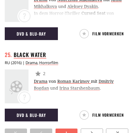
Mikhalkova
und
Aleksey Dyakin
.
In dem Horror-Thriller
Cursed Seat
von
?
Nadezhda Mikhalkova wird eine Gruppe
Teenagern von bösen Mächten heimgesucht.
DVD & BLU-RAY
FILM VORMERKEN
Dabei sterben ihre Klassenkameraden einer
nach dem anderen grausame Tode. (PR)
BLACK
WATER
RU
(
2016
) |
Drama
,
Horrorfilm
2
Drama
von
Roman Karimov
mit
Dmitriy
Bogdan
und
Irina Starshenbaum
.
?
DVD & BLU-RAY
FILM VORMERKEN