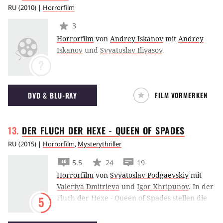
RU
(
2010
) |
Horrorfilm
3
Horrorfilm
von
Andrey Iskanov
mit
Andrey
Iskanov
und
Svyatoslav Iliyasov
.
?
DVD & BLU-RAY
FILM VORMERKEN
DER FLUCH DER HEXE - QUEEN OF
SPADES
RU
(
2015
) |
Horrorfilm
,
Mysterythriller
5.5
24
19
Horrorfilm
von
Svyatoslav Podgaevskiy
mit
Valeriya Dmitrieva
und
Igor Khripunov
.
In der
Fluch der Hexe - Queen of Spades stellen die
5
beiden Teenager Alina Babak und Valeriya
Dmitrievaeinen einen Aberglaube auf die