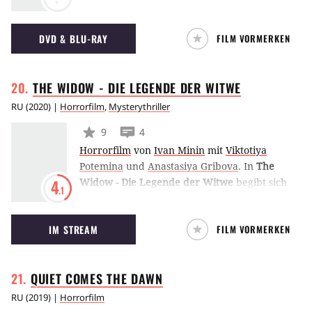
DVD & BLU-RAY
FILM VORMERKEN
THE WIDOW - DIE LEGENDE DER
WITWE
RU
(
2020
) |
Horrorfilm
,
Mysterythriller
9
4
Horrorfilm
von
Ivan Minin
mit
Viktotiya
Potemina
und
Anastasiya Gribova
.
In
The
Widow - Die Legende der Witwe
begibt sich
4
.1
ein Team aus Rettungssanitätern in den Wald
nördlich von St. Petersburg, um dort eine Frau
IM STREAM
FILM VORMERKEN
zu bergen. Als sie sie gefunden haben, scheint
sie kaum ansprechbar zu sein und stammelt
etwas von einer lahmen Witwe, die sie
QUIET COMES THE
DAWN
verfolgen soll.
Was ihre Retter zunächst als
psychologischen Schock abtun, wird bald zum
RU
(
2019
) |
Horrorfilm
echten Horror: In den Wäldern treibt etwas