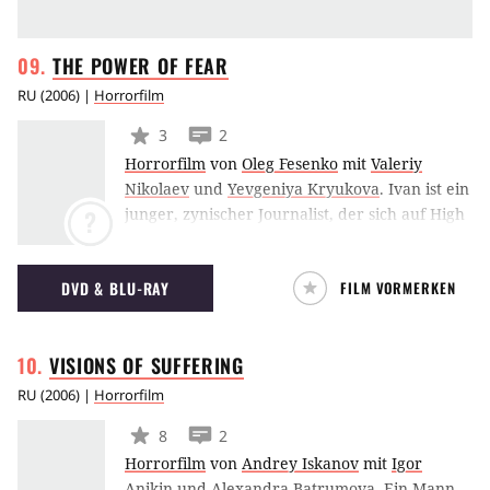
THE POWER OF
FEAR
RU
(
2006
) |
Horrorfilm
3
2
Horrorfilm
von
Oleg Fesenko
mit
Valeriy
Nikolaev
und
Yevgeniya Kryukova
.
Ivan ist ein
junger, zynischer Journalist, der sich auf High
?
Society Stories und Skandale spezialisiert hat.
Entweder ist Ivan in seiner Redaktion oder er
DVD & BLU-RAY
FILM VORMERKEN
treibt sich auf Parties herum. Wenig begeistert
soll er nun einige mysteriöse Ereignisse in
einer kleinen Stadt untersuchen. Er verfährt
VISIONS OF
SUFFERING
sich jedoch und übernachtet bei einer alten
Dame in einer entlegenen Hütte. Um
RU
(
2006
) |
Horrorfilm
Mitternacht schlüpft eine wunderschöne junge
8
2
Frau in Ivans Zimmer, einem One Night Stand
Horrorfilm
von
Andrey Iskanov
mit
Igor
nicht abgeneigt. Doch die heiße Nacht
Anikin
und
Alexandra Batrumova
.
Ein Mann