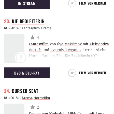
IM STREAM
FILM VORMERKEN
mysteriösen Pik-Dame erfüllen - die dafür
jedoch eine blutige Gegenleistung verlangt.
DIE
BEGLEITERIN
RU
(
2018
) |
Fantasyfilm
,
Drama
4
Fantasyfilm
von
Ilya Maksimov
mit
Aleksandra
Bortich
und
Evgeniy Tsyganov
.
Der russische
Horror-Fantasy-Film
Die Begleiterin
(OT:
?
Provodnik) untersucht auf psychologische
Weise die Grenze zwischen Realität und
DVD & BLU-RAY
FILM VORMERKEN
Vorstellungskraft. (ES)
CURSED
SEAT
RU
(
2018
) |
Drama
,
Horrorfilm
2
Drama
von
Nadezhda Mikhalkova
mit
Anna