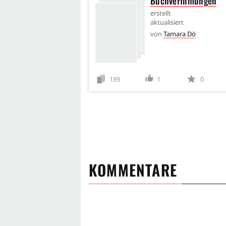
Buchverfilmungen
erstellt
aktualisiert
von
Tamara Dö
189
1
0
KOMMENTARE