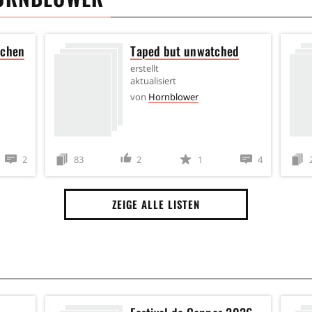
schen
Taped but unwatched
erstellt
aktualisiert
von
Hornblower
2
83
2
1
4
ZEIGE ALLE LISTEN