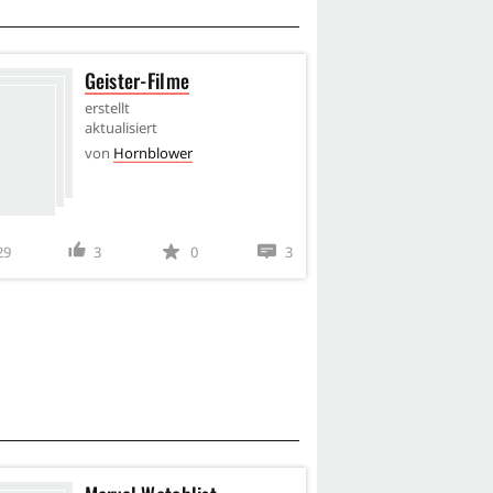
Geister-Filme
Want
erstellt
erstel
aktualisiert
aktual
von
Hornblower
von
H
29
3
0
3
200
17