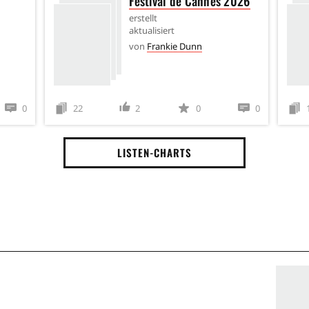
Festival de Cannes 2026
erstellt
aktualisiert
von
Frankie Dunn
0
22
2
0
0
LISTEN-CHARTS