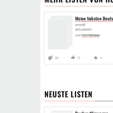
Meine liebsten Deut
erstellt
aktualisiert
von
Hornblower
38
10
4
NEUSTE LISTEN