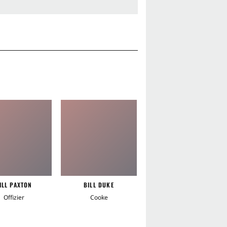
DP
ILL PAXTON
BILL DUKE
DAVID PATRICK KELLY
Offizier
Cooke
Sully