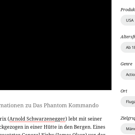
Produk
USA
Altersf
Ab 1
Genre
Acti
Ort
Flug
rmationen zu
Das Phantom Kommando
Zielgr
ix (
Arnold Schwarzenegger
) lebt mit seiner
ckgezogen in einer Hütte in den Bergen. Eines
Männ