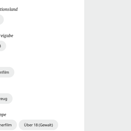
tionsland
reigabe
8
onfilm
zeug
uppe
erfilm
Über 18 (Gewalt)