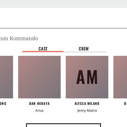
ntom Kommando
CAST
CREW
AM
HONG
DAN HEDAYA
ALYSSA MILANO
B
Arius
Jenny Matrix