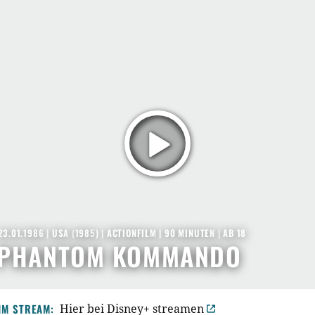
23.01.1986
|
USA
(
1985
) |
ACTIONFILM
| 90 MINUTEN
|
AB 18
 PHANTOM KOMMANDO
IM STREAM:
Hier bei Disney+ streamen