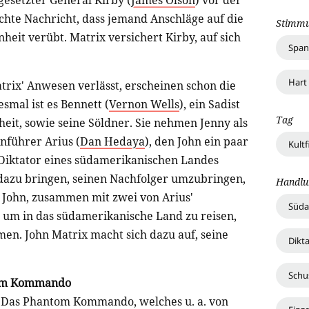
gesetzter General Kirby (
James Olson
) vor der
echte Nachricht, dass jemand Anschläge auf die
Stimm
nheit verübt. Matrix versichert Kirby, auf sich
Spa
Hart
rix' Anwesen verlässt, erscheinen schon die
smal ist es Bennett (
Vernon Wells
), ein Sadist
Tag
heit, sowie seine Söldner. Sie nehmen Jenny als
nführer Arius (
Dan Hedaya
), den John ein paar
Kultf
s Diktator eines südamerikanischen Landes
n dazu bringen, seinen Nachfolger umzubringen,
Handlu
s John, zusammen mit zwei von Arius'
Süda
, um in das südamerikanische Land zu reisen,
en. John Matrix macht sich dazu auf, seine
Dikt
Schu
tom Kommando
zu Das Phantom Kommando, welches u. a. von