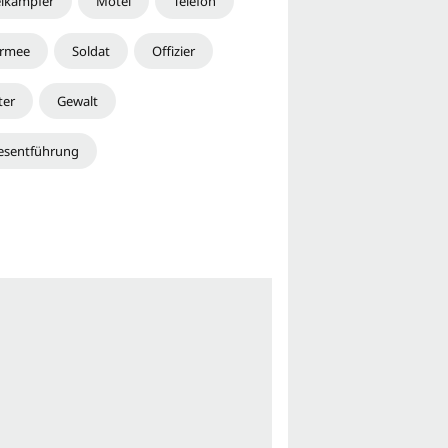
elkämpfer
Motel
Telefon
rmee
Soldat
Offizier
ter
Gewalt
esentführung