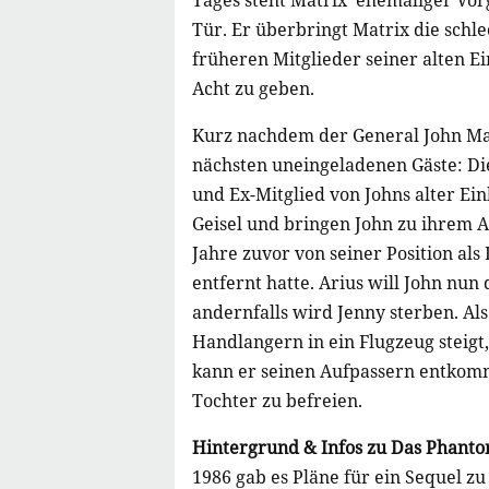
Tages steht Matrix' ehemaliger Vor
Tür. Er überbringt Matrix die schl
früheren Mitglieder seiner alten Ei
Acht zu geben.
Kurz nachdem der General John Mat
nächsten uneingeladenen Gäste: Die
und Ex-Mitglied von Johns alter Ein
Geisel und bringen John zu ihrem A
Jahre zuvor von seiner Position al
entfernt hatte. Arius will John nu
andernfalls wird Jenny sterben. Al
Handlangern in ein Flugzeug steigt
kann er seinen Aufpassern entkomm
Tochter zu befreien.
Hintergrund & Infos zu Das Phan
1986 gab es Pläne für ein Sequel 