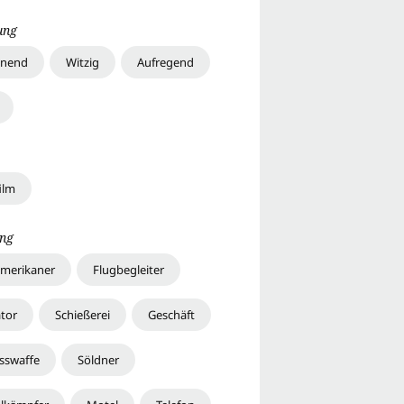
ung
nnend
Witzig
Aufregend
ilm
ng
merikaner
Flugbegleiter
ator
Schießerei
Geschäft
sswaffe
Söldner