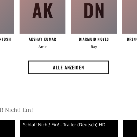
AK
DN
NTOSH
AKSHAY KUMAR
DIARMUID NOYES
BREN
Amir
Ray
ALLE ANZEIGEN
! Nicht! Ein!
Schlaf! Nicht! Ein! - Trailer (Deutsch) HD