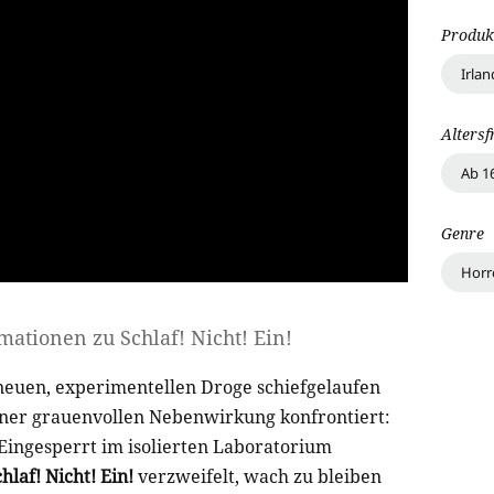
Produk
Irlan
Altersf
Ab 1
Genre
Horr
rmationen zu
Schlaf! Nicht! Ein!
euen, experimentellen Droge schiefgelaufen
einer grauenvollen Nebenwirkung konfrontiert:
. Eingesperrt im isolierten Laboratorium
hlaf! Nicht! Ein!
verzweifelt, wach zu bleiben