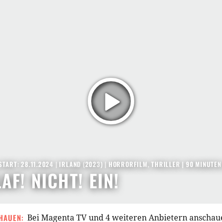
TART: 28.11.2024
|
IRLAND
(
2023
) |
HORRORFILM
,
THRILLER
| 90 MINUTEN
AF! NICHT! EIN!
HAUEN:
Bei Magenta TV und 4 weiteren Anbietern anschau