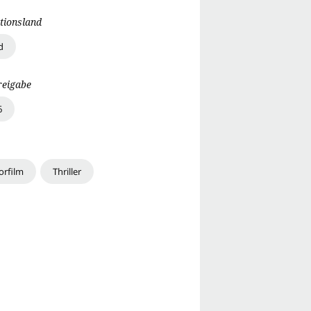
tionsland
d
reigabe
6
orfilm
Thriller