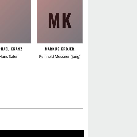
MK
LS
CHAEL KRANZ
MARKUS KROJER
LENA STOLZE
Hans Saler
Reinhold Messner (jung)
Mutter Messner