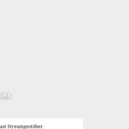
|
AB 6
cast Streamgestöber