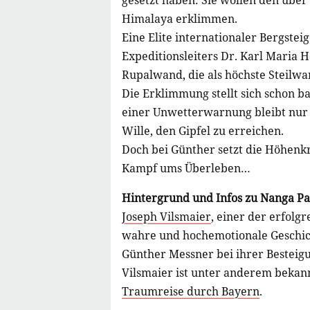
gesetzt haben: Sie wollen den übe
Himalaya erklimmen.
Eine Elite internationaler Bergste
Expeditionsleiters Dr. Karl Maria H
Rupalwand, die als höchste Steilwan
Die Erklimmung stellt sich schon b
einer Unwetterwarnung bleibt nur
Wille, den Gipfel zu erreichen.
Doch bei Günther setzt die Höhenk
Kampf ums Überleben…
Hintergrund und Infos zu Nanga P
Joseph Vilsmaier
, einer der erfolg
wahre und hochemotionale Geschic
Günther Messner bei ihrer Besteig
Vilsmaier ist unter anderem bekan
Traumreise durch Bayern
.