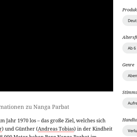
Produk
Deut
Altersf
Ab 6
Genre
Aben
Stimm
Aufr
rmationen zu
Nanga Parbat
Handlu
m Jahr 1970 los – das große Ziel, welches sich
r
) und Günther (
Andreas Tobias
) in der Kindheit
Verl