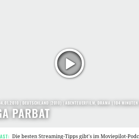
14.01.2010
|
DEUTSCHLAND
(
2010
) |
ABENTEUERFILM
,
DRAMA
| 104 MINUTEN
GA PARBAT
AST:
Die besten Streaming-Tipps gibt's im Moviepilot-Pod