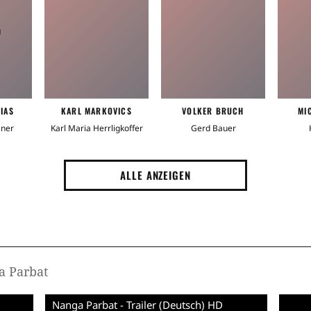
T
IAS
KARL MARKOVICS
VOLKER BRUCH
MI
sner
Karl Maria Herrligkoffer
Gerd Bauer
ALLE ANZEIGEN
a Parbat
Nanga Parbat - Trailer (Deutsch) HD