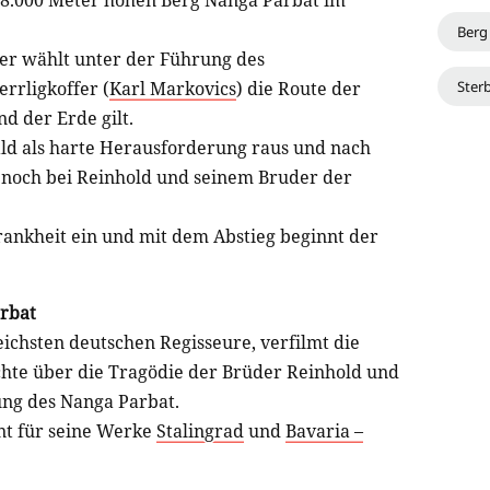
r 8.000 Meter hohen Berg Nanga Parbat im
Berg
iger wählt unter der Führung des
Ster
errligkoffer (
Karl Markovics
) die Route der
d der Erde gilt.
ald als harte Herausforderung raus und nach
 noch bei Reinhold und seinem Bruder der
rankheit ein und mit dem Abstieg beginnt der
arbat
reichsten deutschen Regisseure, verfilmt die
hte über die Tragödie der Brüder Reinhold und
ung des Nanga Parbat.
nt für seine Werke
Stalingrad
und
Bavaria –