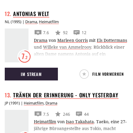
ANTONIAS
WELT
NL
(
1995
) |
Drama
,
Heimatfilm
7.6
92
12
Drama
von
Marleen Gorris
mit
Els Dottermans
und
Willeke van Ammelrooy
.
Rückblick einer
alten Dame namens Antonia auf ein
7
.2
ereignisreiches Leben und die Geschichte
ihres Dorfes im Laufe vieler Jahrzehnte. Der
IM STREAM
FILM VORMERKEN
Film erhielt 1996 den Oscar für den besten
fremdsprachigen Film.
TRÄNEN DER ERINNERUNG - ONLY
YESTERDAY
JP
(
1991
) |
Heimatfilm
,
Drama
7.5
246
44
Heimatfilm
von
Isao Takahata
.
Taeko, eine 27-
jährige Büroangestellte aus Tokio, macht