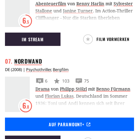
Abenteuerfilm
von
Renny Harlin
mit
Sylvester
Stallone
und
Janine Turner
.
Im Action-Thriller
Cliffhanger - Nur die Starken überleben
6
.5
versucht Sylvester Stallone als Bergretter eine
Gruppe gestrandeter Kletterer zu helfen, die
IM STREAM
FILM VORMERKEN
es auf verlorenes Diebesgut abgesehen haben.
NORDWAND
DE
(
2008
) |
Psychothriller
,
Bergfilm
6
103
75
Drama
von
Philipp Stölzl
mit
Benno Fürmann
und
Florian Lukas
.
Deutschland im Sommer
1936: Toni und Andi kennen sich seit ihrer
6
.8
Kindheit und sind begeisterte Bergsteiger.
Und ein Berg hat es ihnen besonders angetan:
AUF PARAMOUNT+
der Eiger und seine bis dato unbezwungene
Nordwand. Obwohl aufgrund der zahlreichen
tödlichen Besteigungsversuche als