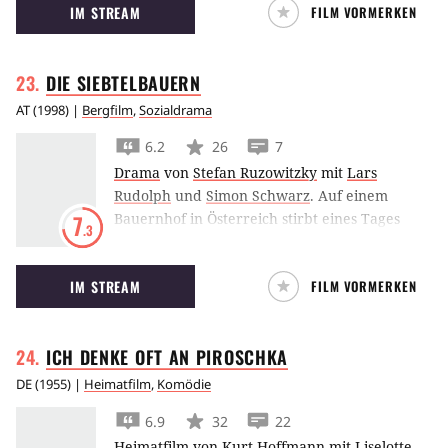
IM STREAM
FILM VORMERKEN
Mittkletterer ist sein Ziel.
DIE
SIEBTELBAUERN
AT
(
1998
) |
Bergfilm
,
Sozialdrama
6.2
26
7
Drama
von
Stefan Ruzowitzky
mit
Lars
Rudolph
und
Simon Schwarz
.
Auf einem
Bauernhof in Österreich stirbt eines Tages
7
.3
unerwartet der Besitzer. Seinen Hof vermacht
er seinen sieben Knechten, die zuerst
IM STREAM
FILM VORMERKEN
versuchen, ihren Anteil zu verkaufen, dann
aber beschöießen sie, den Hof selbst zu
bewirtschaften.
ICH DENKE OFT AN
PIROSCHKA
DE
(
1955
) |
Heimatfilm
,
Komödie
6.9
32
22
Heimatfilm
von
Kurt Hoffmann
mit
Liselotte