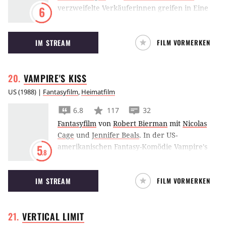
verzweifelte Verkäuferinnen greifen in Eine
6
ganz heiße Nummer zu einem genialen Trick,
um die Kundschaft anzulocken.
IM STREAM
FILM VORMERKEN
VAMPIRE'S
KISS
US
(
1988
) |
Fantasyfilm
,
Heimatfilm
6.8
117
32
Fantasyfilm
von
Robert Bierman
mit
Nicolas
Cage
und
Jennifer Beals
.
In der US-
amerikanischen Fantasy-Komödie Vampire's
5
.8
Kiss geht es um einen von Nicolas Cage
verkörperten Literaturagenten, der nach
IM STREAM
FILM VORMERKEN
einer Nacht mit einem Vampir langsam
wahnsinnig wird.
VERTICAL
LIMIT