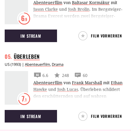
Abenteuerfilm
von
Baltasar Kormákur
mit
Jason Clarke
und
Josh Brolin
.
Im Bergsteiger-
Drama Everest werden zwei Bergsteiger-
6
.9
Gruppen 1996 bei dem Erklimmen des
welthöchsten Gipfels von einem
IM STREAM
FILM VORMERKEN
lebensgefährlichen Schneesturm überrascht.
ÜBERLEBEN
US
(
1993
) |
Abenteuerfilm
,
Drama
6.6
248
60
Abenteuerfilm
von
Frank Marshall
mit
Ethan
Hawke
und
Josh Lucas
.
Überleben schildert
den erschütternden und auf wahren
7
.1
Begebenheiten beruhenden Kampf einiger
Überlebender eines Flugzeugabsturzes über
IM STREAM
FILM VORMERKEN
den Anden.