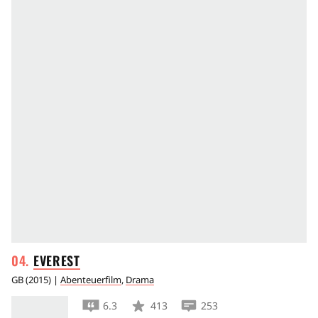
EVEREST
GB
(
2015
) |
Abenteuerfilm
,
Drama
6.3
413
253