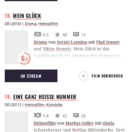
sehen, sondern sich auch fragen, ob sein Vater
eine Frauenleiche versteckt hat.
MEIN
GLÜCK
DE
(
2010
) |
Drama
,
Heimatfilm
6.5
48
15
Drama
von
Sergei Loznitsa
mit
Vlad Ivanov
und
Viktor Nemets
.
Mein Glück ist das
Spielfilmdebüt des ukrainischen Regisseurs
6
.3
Sergei Loznitsa. Ein ukrainischer LKW-fahrer
verfährt sich und begegnet in der
IM STREAM
FILM VORMERKEN
postsowjetischen Provinz verschiedensten
Gestalten.
EINE GANZ HEISSE
NUMMER
DE
(
2011
) |
Heimatfilm
,
Komödie
5.8
42
26
Heimatfilm
von
Markus Goller
mit
Gisela
Schneeberger
und
Bettina Mittendorfer
.
Drei