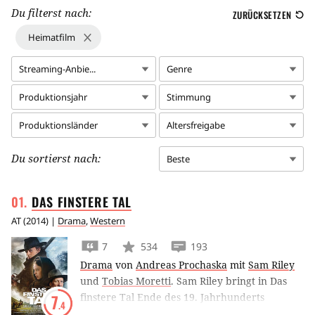
Du filterst nach:
ZURÜCKSETZEN
Heimatfilm
Streaming-Anbie...
Genre
Produktionsjahr
Stimmung
Produktionsländer
Altersfreigabe
Du sortierst nach:
Beste
DAS FINSTERE
TAL
AT
(
2014
) |
Drama
,
Western
7
534
193
Drama
von
Andreas Prochaska
mit
Sam Riley
und
Tobias Moretti
.
Sam Riley bringt in Das
finstere Tal Ende des 19. Jahrhunderts
7
.4
Western-Attitüden in einen abgelegenen