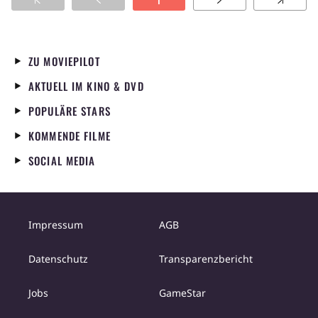
1
Stationsvorsteher Istvan Rasc seines Amtes
waltet. Er hat eine 17-jährige Tochter namens
Piroschka, die besser deutsch versteht und
spricht, als Andreas ahnt. Bald sind Piroschka
ZU MOVIEPILOT
und er unzertrennlich. Eines Tages kommt
AKTUELL IM KINO & DVD
eine Postkarte vom Plattensee. Dass diese von
einem Freund stammt, wie Andreas ihr
POPULÄRE STARS
vorschwindelt, glaubt Piroschka einfach nicht.
KOMMENDE FILME
Sie folgt ihm heimlich, als er zu Greta fährt,
und so sieht Andreas sich plötzlich zwei
SOCIAL MEDIA
hübschen Mädchen gegenüber.
Impressum
AGB
Datenschutz
Transparenzbericht
Jobs
GameStar