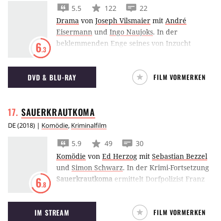
5.5
122
22
Drama
von
Joseph Vilsmaier
mit
André
Eisermann
und
Ingo Naujoks
.
In der
beklemmenden Enge seines von Inzucht
6
.3
verrotteten Voralpendorfes wirkt Johannes
Elias Alder wie ein überirdisches Wesen. Das
DVD & BLU-RAY
FILM VORMERKEN
musikalische Genie mit den teuflisch gelben
Augen wird wie ein Aussätziger behandelt. Als
man endlich seine Begabung erkennt, ist es zu
SAUERKRAUTKOMA
spät. Elias hat alles verloren, Peter, den
einzigen Freund, seine große, aber unerfüllte
DE
(
2018
) |
Komödie
,
Kriminalfilm
Liebe Elsbeth und den Mut, sich dem Leben
5.9
49
30
zu stellen.
Komödie
von
Ed Herzog
mit
Sebastian Bezzel
und
Simon Schwarz
.
In der Krimi-Fortsetzung
Sauerkrautkoma
ermittelt Dorfpolizist Franz
6
.8
Eberhofer einmal mehr in Bayern nach einer
Geschichte von Rita Falk. Diesmal muss er
IM STREAM
FILM VORMERKEN
nicht nur einer möglichen Heirat ins Auge