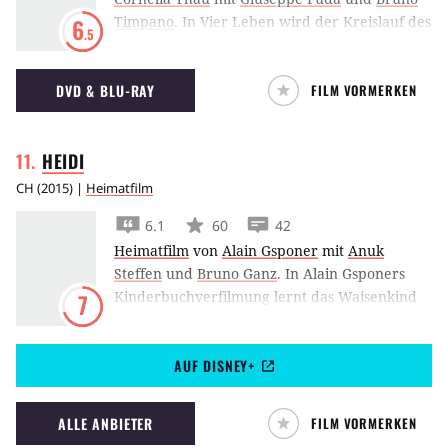
wusste und die ihre Identität in ein neues
Timpano
.
In Vier Leben wird der Kreislauf des
6
Licht stellen.
.5
Lebens dargestellt. Dörfliche Kultur und
umgebende Natur sind unweigerlich
DVD & BLU-RAY
FILM VORMERKEN
miteinander verbunden.
HEIDI
CH
(
2015
) |
Heimatfilm
6.1
60
42
Heimatfilm
von
Alain Gsponer
mit
Anuk
Steffen
und
Bruno Ganz
.
In Alain Gsponers
Kinderbuchverfilmung lernt das Waisenkind
7
Heidi in den Bergen und in der Stadt, was
Freiheit und Freundschaft bedeuten.
AUF DISNEY+
ALLE ANBIETER
FILM VORMERKEN