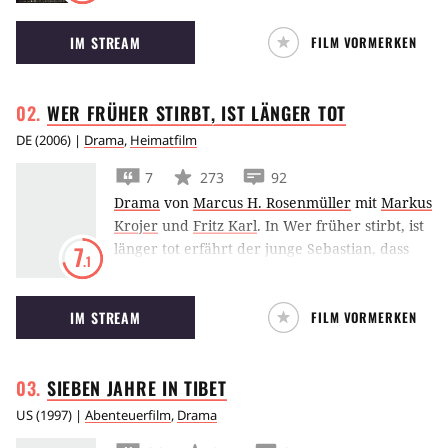
Winkel Österreichs.
IM STREAM
FILM VORMERKEN
WER FRÜHER STIRBT, IST LÄNGER
TOT
DE
(
2006
) |
Drama
,
Heimatfilm
7
273
92
Drama
von
Marcus H. Rosenmüller
mit
Markus
Krojer
und
Fritz Karl
.
In Wer früher stirbt, ist
länger tot erfährt der junge Sebastian, dass
7
.1
seine Mutter bei seiner Geburt gestorben ist.
Nun will er alles unternehmen, um zu
IM STREAM
FILM VORMERKEN
verhindern, dass er ins Fegefeuer kommt.
SIEBEN JAHRE IN
TIBET
US
(
1997
) |
Abenteuerfilm
,
Drama