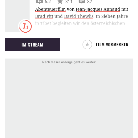
6.2
311
87
Abenteuerfilm
von
Jean-Jacques Annaud
mit
Brad Pitt
und
David Thewlis
.
In Sieben Jahre
in Tibet begleiten wir den österreichischen
7
.1
Bergsteiger Heinrich Harrer während seinem
Weg nach Tibet und seiner Freundschaft mit
IM STREAM
FILM VORMERKEN
dem Dalai Lama.