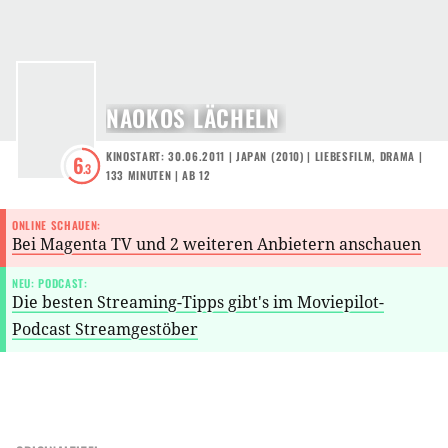
NAOKOS LÄCHELN
KINOSTART: 30.06.2011
|
JAPAN
(
2010
) |
LIEBESFILM
,
DRAMA
|
6
.3
133 MINUTEN
|
AB 12
ONLINE SCHAUEN:
Bei Magenta TV und 2 weiteren Anbietern anschauen
NEU: PODCAST:
Die besten Streaming-Tipps gibt's im Moviepilot-
Podcast Streamgestöber