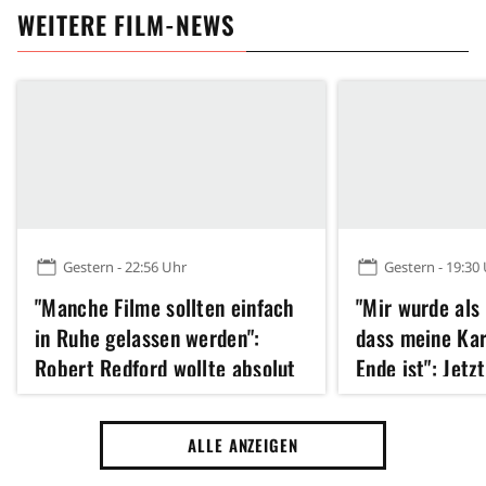
WEITERE FILM-NEWS
Gestern - 22:56 Uhr
Gestern - 19:30
"Manche Filme sollten einfach
"Mir wurde als
in Ruhe gelassen werden":
dass meine Kar
Robert Redford wollte absolut
Ende ist": Jetz
kein Remake dieses Klassikers
Hathaway 43 u
der 70er Jahre
erfolgreichste
ALLE ANZEIGEN
Jahres gedreht