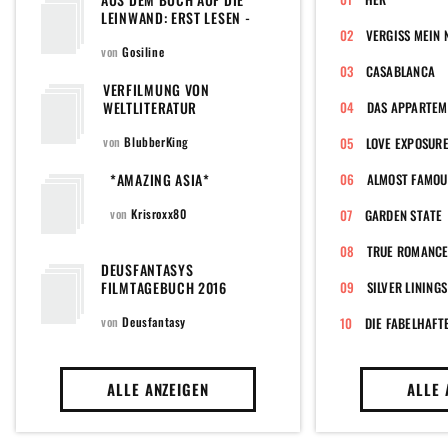
LEINWAND: ERST LESEN -
DANN SEHEN
VERGISS MEIN 
von
Gosiline
CASABLANCA
VERFILMUNG VON
WELTLITERATUR
DAS APPARTEM
von
BlubberKing
LOVE EXPOSUR
*AMAZING ASIA*
ALMOST FAMOU
von
Krisroxx80
GARDEN STATE
TRUE ROMANC
DEUSFANTASYS
FILMTAGEBUCH 2016
SILVER LININGS
von
Deusfantasy
DIE FABELHAFT
ALLE ANZEIGEN
ALLE 