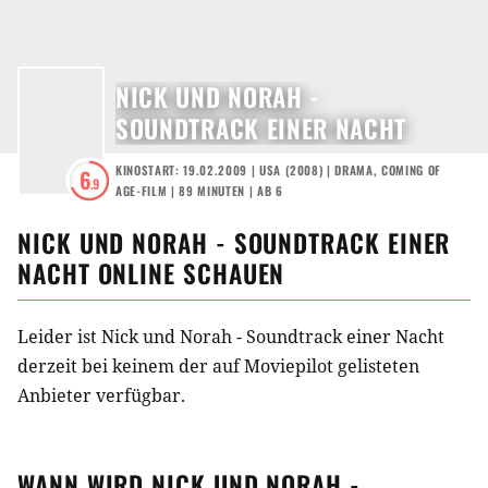
NICK UND NORAH -
SOUNDTRACK EINER NACHT
KINOSTART: 19.02.2009
|
USA
(
2008
) |
DRAMA
,
COMING OF
6
.9
AGE-FILM
| 89 MINUTEN
|
AB 6
NICK UND NORAH - SOUNDTRACK EINER
NACHT
ONLINE SCHAUEN
Leider ist Nick und Norah - Soundtrack einer Nacht
derzeit bei keinem der auf Moviepilot gelisteten
Anbieter verfügbar.
WANN WIRD
NICK UND NORAH -