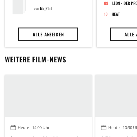
LÉON - DER PR
von
Mr_Phil
HEAT
ALLE ANZEIGEN
ALLE 
WEITERE FILM-NEWS
Heute - 14:00 Uhr
Heute - 10:30 U