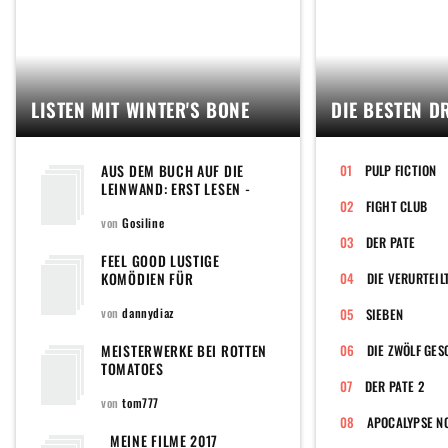
LISTEN MIT WINTER'S BONE
DIE BESTEN D
AUS DEM BUCH AUF DIE
PULP FICTION
LEINWAND: ERST LESEN -
DANN SEHEN
FIGHT CLUB
von
Gosiline
DER PATE
FEEL GOOD LUSTIGE
KOMÖDIEN FÜR
DIE VERURTEIL
ZWISCHENDURCH - FLAT
ENTERTAINMENT
von
dannydiaz
SIEBEN
ENTSPANNUNG
MEISTERWERKE BEI ROTTEN
DIE ZWÖLF GE
TOMATOES
DER PATE 2
von
tom777
APOCALYPSE N
MEINE FILME 2017