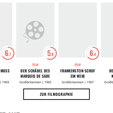
6
5
6
.7
.8
.4
FILM
FILM
MUSS S
DER SCHÄDEL DES
FRANKENSTEIN SCHUF
D
MARQUIS DE SADE
EIN WEIB
| 1969
Großbritannien | 1965
Großbritannien | 1967
Großb
ZUR FILMOGRAPHIE