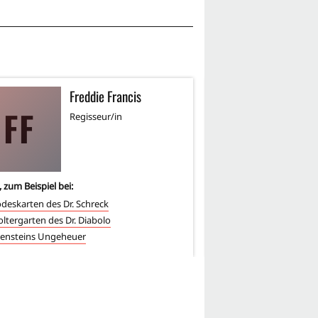
Freddie Francis
R
FF
RW
Regisseur/in
Re
, zum Beispiel bei:
6
-mal, zum Beispiel bei:
odeskarten des Dr. Schreck
Embryo des Bösen
oltergarten des Dr. Diabolo
Asylum - Irrgarten des 
ensteins Ungeheuer
Gruft der Vampire