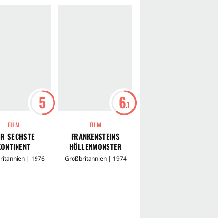
5
6
6
.1
.4
FILM
FILM
FILM
ER SECHSTE
FRANKENSTEINS
DER ARZT UND DIE
KONTINENT
HÖLLENMONSTER
TEUFEL
ritannien | 1976
Großbritannien | 1974
Großbritannien | 1960