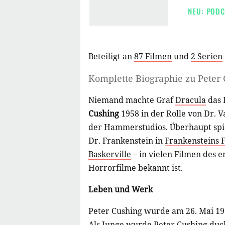
NEU: PODC
Beteiligt an
87 Filmen
und
2 Serien
Komplette Biographie zu
Peter
Niemand machte Graf
Dracula
das 
Cushing
1958 in der Rolle von Dr. V
der Hammerstudios. Überhaupt spie
Dr. Frankenstein in
Frankensteins 
Baskerville
– in vielen Filmen des e
Horrorfilme bekannt ist.
Leben und Werk
Peter Cushing wurde am 26. Mai 191
Als Junge wurde Peter Cushing duch 