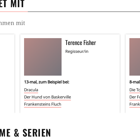
T MIT
ammen mit
Terence Fisher
Regisseur/in
13
-mal, zum Beispiel bei:
8
-mal
Dracula
Die T
Der Hund von Baskerville
Der F
Frankensteins Fluch
Frank
LME & SERIEN