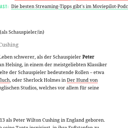
AST:
Die besten Streaming-Tipps gibt's im Moviepilot-Pod
(als
Schauspieler/in
)
 Cushing
Leben schwerer, als der Schauspieler
Peter
an Helsing, in einem der meistgeliebten Klassiker
lte der Schauspieler bedeutende Rollen – etwa
Fluch
, oder Sherlock Holmes in
Der Hund von
nglischen Studios, welches vor allem für seine
3 als Peter Wilton Cushing in England geboren.
seine Tante inspiriert, in ihre Fußstapfen zu