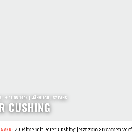
3
|
✝︎ 11.08.1994
| MÄNNLICH | 57 FANS
R CUSHING
EAMEN:
33 Filme mit Peter Cushing jetzt zum Streamen ver