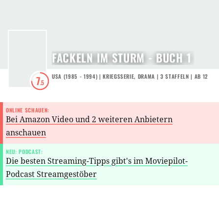
FACKELN IM STURM - BUCH 1
USA
(
1985 - 1994
) |
KRIEGSSERIE
,
DRAMA
|
3
STAFFELN
|
AB 12
7
.5
ONLINE SCHAUEN:
Bei Amazon Video und 2 weiteren Anbietern
anschauen
NEU: PODCAST:
Die besten Streaming-Tipps gibt's im Moviepilot-
Podcast Streamgestöber