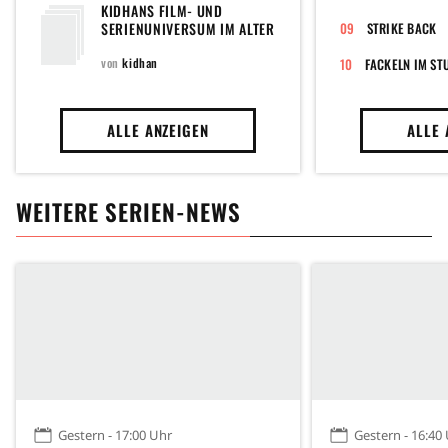
KIDHANS FILM- UND
SERIENUNIVERSUM IM ALTER
STRIKE BACK
VON 5-10 JAHREN
von
kidhan
FACKELN IM ST
ALLE ANZEIGEN
ALLE 
WEITERE SERIEN-NEWS
Gestern - 17:00 Uhr
Gestern - 16:40