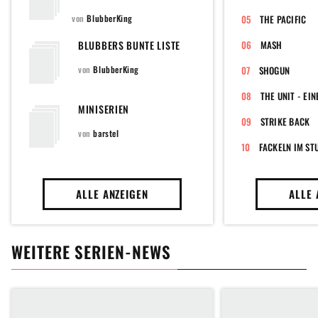
von
BlubberKing
THE PACIFIC
BLUBBERS BUNTE LISTE
MASH
von
BlubberKing
SHOGUN
THE UNIT - EI
MINISERIEN
STRIKE BACK
von
barstel
FACKELN IM ST
ALLE ANZEIGEN
ALLE 
WEITERE SERIEN-NEWS