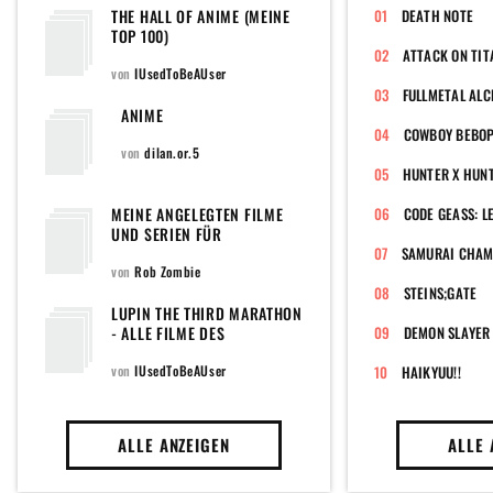
THE HALL OF ANIME (MEINE
DEATH NOTE
TOP 100)
ATTACK ON TIT
von
IUsedToBeAUser
FULLMETAL AL
ANIME
COWBOY BEBO
von
dilan.or.5
HUNTER X HUN
MEINE ANGELEGTEN FILME
UND SERIEN FÜR
MOVIEPILOT (OMDB &
SAMURAI CHAM
MITMACH-FORMULAR)
von
Rob Zombie
STEINS;GATE
LUPIN THE THIRD MARATHON
- ALLE FILME DES
DEMON SLAYER
MEISTERDIEBS
von
IUsedToBeAUser
HAIKYUU!!
ALLE ANZEIGEN
ALLE 