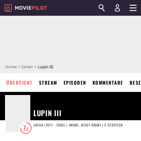
Home
Serien
Lupin III
ÜBERSICHT
STREAM
EPISODEN
KOMMENTARE
BES
LUPIN III
JAPAN
(
1971 - 1985
) |
ANIME
,
HEIST-KRIMI
|
3
STAFFELN
7
.5