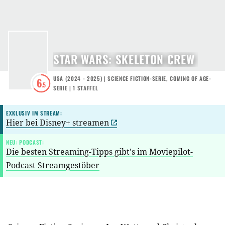
STAR WARS: SKELETON CREW
USA
(
2024 - 2025
) |
SCIENCE FICTION-SERIE
,
COMING OF AGE-
6
.5
SERIE
|
1
STAFFEL
EXKLUSIV IM STREAM:
Hier bei Disney+ streamen
NEU: PODCAST:
Die besten Streaming-Tipps gibt's im Moviepilot-
Podcast Streamgestöber