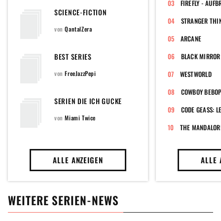
FIREFLY - AUF
SCIENCE-FICTION
STRANGER THI
von
QantalZera
ARCANE
BEST SERIES
BLACK MIRROR
von
FreeJazzPepi
WESTWORLD
COWBOY BEBO
SERIEN DIE ICH GUCKE
von
Miami Twice
THE MANDALOR
ALLE ANZEIGEN
ALLE 
WEITERE SERIEN-NEWS