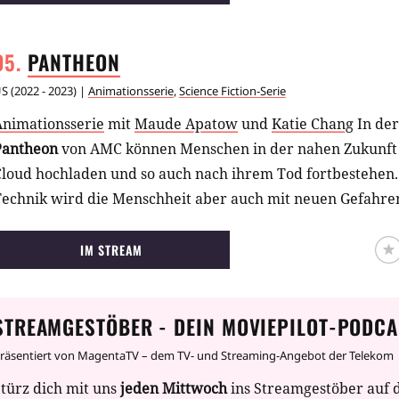
PANTHEON
US
(
2022 - 2023
) |
Animationsserie
,
Science Fiction-Serie
Animationsserie
mit
Maude Apatow
und
Katie Chang
In de
Pantheon
von AMC können Menschen in der nahen Zukunft i
Cloud hochladen und so auch nach ihrem Tod fortbestehen.
Technik wird die Menschheit aber auch mit neuen Gefahren
IM STREAM
STREAMGESTÖBER - DEIN MOVIEPILOT-PODCA
räsentiert von MagentaTV – dem TV- und Streaming-Angebot der Telekom
türz dich mit uns
jeden Mittwoch
ins Streamgestöber auf 