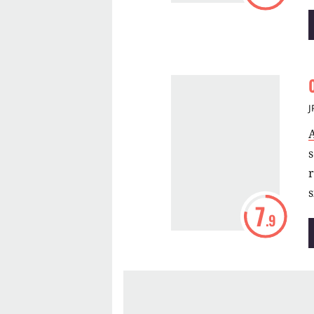
J
s
s
7
.9