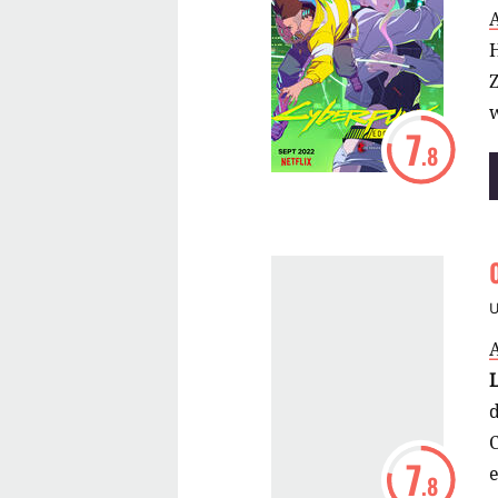
H
7
.8
C
7
.8