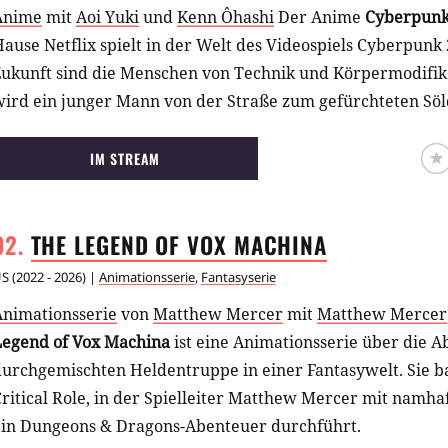
Anime
mit
Aoi Yuki
und
Kenn Ôhashi
Der Anime
Cyberpunk
ause Netflix spielt in der Welt des Videospiels Cyberpunk 
Zukunft sind die Menschen von Technik und Körpermodifik
wird ein junger Mann von der Straße zum gefürchteten Söl
IM STREAM
THE LEGEND OF VOX
MACHINA
US
(
2022 - 2026
) |
Animationsserie
,
Fantasyserie
Animationsserie
von
Matthew Mercer
mit
Matthew Mercer
Legend of Vox Machina
ist eine Animationsserie über die 
durchgemischten Heldentruppe in einer Fantasywelt. Sie b
ritical Role, in der Spielleiter Matthew Mercer mit namh
ein Dungeons & Dragons-Abenteuer durchführt.