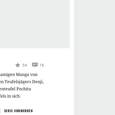
54
16
hnamigen Manga von
n Teufelsjägers Denji,
nteufel Pochita
ls in sich.
SERIE VORMERKEN