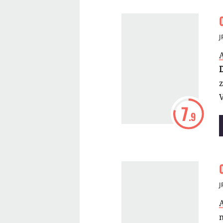
J
z
7
.9
J