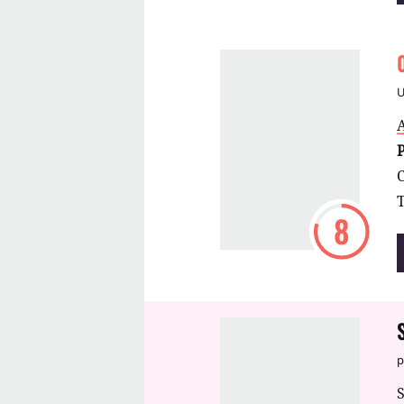
8
p
S