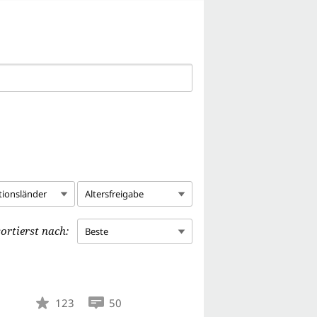
tionsländer
Altersfreigabe
ortierst nach:
Beste
123
50