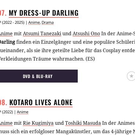
MY DRESS-UP
DARLING
P
(
2022 - 2025
) |
Anime
,
Drama
Anime
mit
Atsumi Tanezaki
und
Atsushi Ono
In der Anime-
Darling
finden ein Einzelgänger und eine populäre Schüler
ueinander, als sie ihre geteilte Liebe für das Cosplay ent
Verkleidungen Träume wahrmachen. (ES)
DVD & BLU-RAY
KOTARO LIVES
ALONE
P
(
2022
) |
Anime
Anime
mit
Rie Kugimiya
und
Toshiki Masuda
In der Animes
muss sich ein erfolgloser Mangakünstler, um das 4-jährig