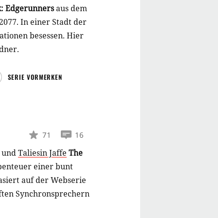
: Edgerunners
aus dem
2077. In einer Stadt der
ationen besessen. Hier
dner.
SERIE VORMERKEN
71
16
und
Taliesin Jaffe
The
Abenteuer einer bunt
asiert auf der Webserie
aften Synchronsprechern