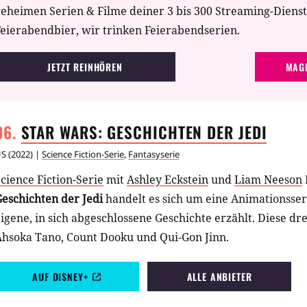
geheimen Serien & Filme deiner 3 bis 300 Streaming-Diens
eierabendbier, wir trinken Feierabendserien.
JETZT REINHÖREN
MAGE
STAR WARS: GESCHICHTEN DER
JEDI
US
(
2022
) |
Science Fiction-Serie
,
Fantasyserie
cience Fiction-Serie
mit
Ashley Eckstein
und
Liam Neeson
eschichten der Jedi
handelt es sich um eine Animationsseri
igene, in sich abgeschlossene Geschichte erzählt. Diese dr
Ahsoka Tano, Count Dooku und Qui-Gon Jinn.
AUF DISNEY+
ALLE ANBIETER