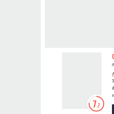
J
T
s
7
.7