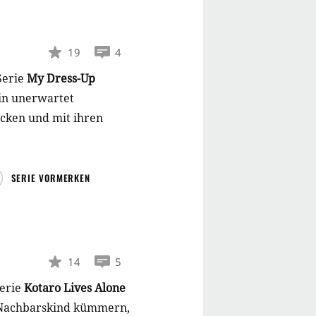
19
4
Serie
My Dress-Up
in unerwartet
decken und mit ihren
SERIE VORMERKEN
14
5
erie
Kotaro Lives Alone
e Nachbarskind kümmern,