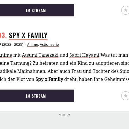
IM STREAM
SPY X
FAMILY
P
(
2022 - 2025
) |
Anime
,
Actionserie
Anime
mit
Atsumi Tanezaki
und
Saori Hayami
Was tut man a
eine Tarnung? Zu heiraten und ein Kind zu adoptieren sind
radikale Maßnahmen. Aber auch Frau und Tochter des Spio
ich der Plot von
Spy x Family
dreht, haben ihre Geheimniss
IM STREAM