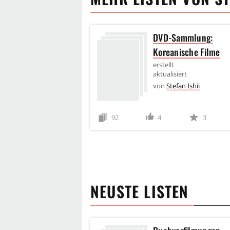
DVD-Sammlung:
Koreanische Filme
erstellt
aktualisiert
von
Stefan Ishii
92
4
3
NEUSTE LISTEN