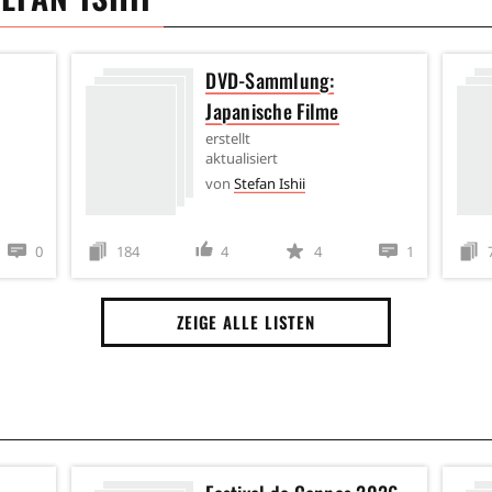
DVD-Sammlung:
Japanische Filme
erstellt
aktualisiert
von
Stefan Ishii
0
184
4
4
1
ZEIGE ALLE LISTEN