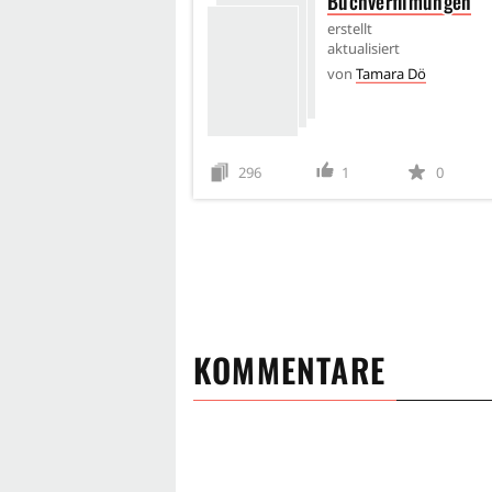
Buchverfilmungen
erstellt
aktualisiert
von
Tamara Dö
296
1
0
KOMMENTARE