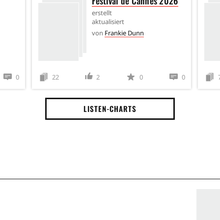
Festival de Cannes 2026
erstellt
aktualisiert
von
Frankie Dunn
0
22
2
0
0
LISTEN-CHARTS