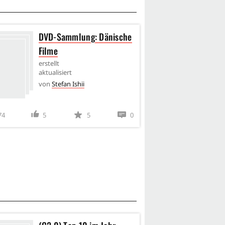
DVD-Sammlung: Dänische
DVD
Filme
Chin
erstellt
erstel
aktualisiert
aktual
von
Stefan Ishii
von
S
74
5
5
0
56
1