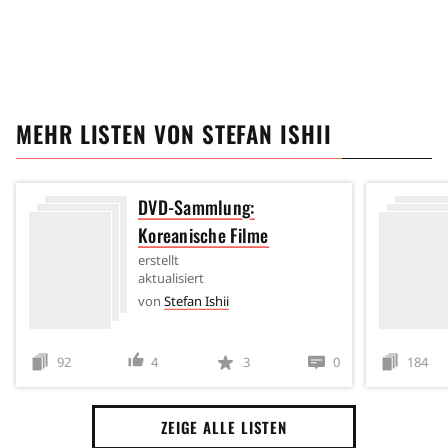
MEHR LISTEN VON
STEFAN ISHII
DVD-Sammlung:
Koreanische Filme
erstellt
aktualisiert
von
Stefan Ishii
92
4
3
0
184
ZEIGE ALLE LISTEN