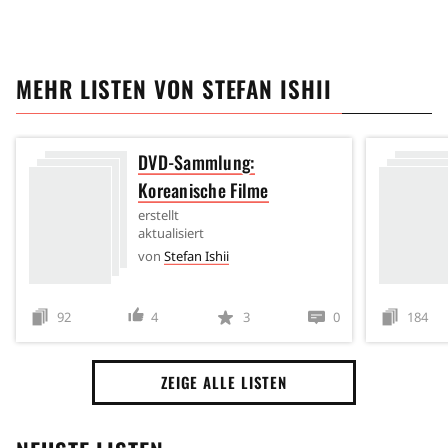
MEHR LISTEN VON
STEFAN ISHII
DVD-Sammlung:
Koreanische Filme
erstellt
aktualisiert
von
Stefan Ishii
92
4
3
0
184
ZEIGE ALLE LISTEN