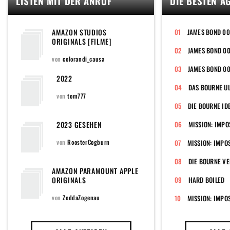
LISTEN MIT DER ANRUF
DIE BESTEN A
AMAZON STUDIOS
JAMES BOND 00
ORIGINALS [FILME]
JAMES BOND 00
von
colorandi_causa
JAMES BOND 00
2022
DAS BOURNE U
von
tom777
DIE BOURNE ID
2023 GESEHEN
von
RoosterCogburn
MISSION: IMPOS
DIE BOURNE V
AMAZON PARAMOUNT APPLE
ORIGINALS
HARD BOILED
von
ZeddaZogenau