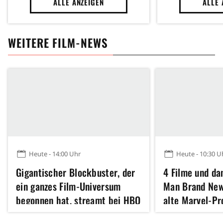
ALLE ANZEIGEN
ALLE 
WEITERE FILM-NEWS
Heute - 14:00 Uhr
Heute - 10:30 U
Gigantischer Blockbuster, der
4 Filme und da
ein ganzes Film-Universum
Man Brand New
begonnen hat, streamt bei HBO
alte Marvel-P
Max
noch nicht gel