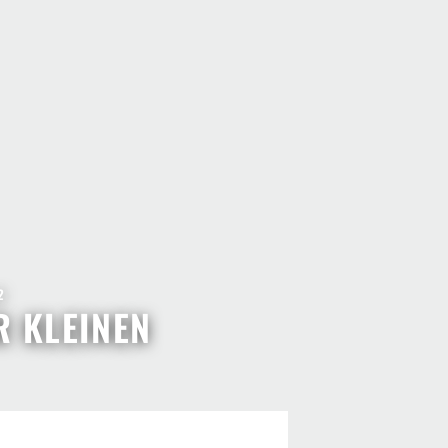
2
R KLEINEN