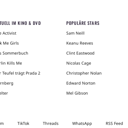
TUELL IM KINO & DVD
POPULÄRE STARS
 Activist
Sam Neill
k Me Girls
Keanu Reeves
s Sommerbuch
Clint Eastwood
lin Kills Me
Nicolas Cage
r Teufel trägt Prada 2
Christopher Nolan
rnberg
Edward Norton
elter
Mel Gibson
am
TikTok
Threads
WhatsApp
RSS Feed