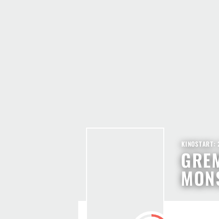
KINOSTART: 
GREM
MON