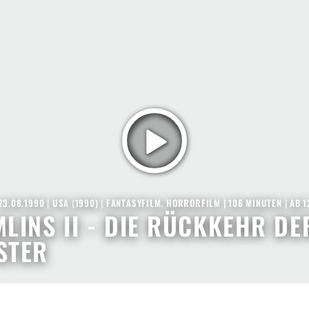
23.08.1990
|
USA
(
1990
) |
FANTASYFILM
,
HORRORFILM
| 106 MINUTEN
|
AB 1
LINS II - DIE RÜCKKEHR DE
STER