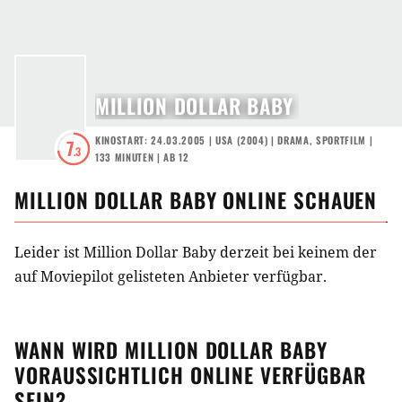
MILLION DOLLAR BABY
KINOSTART: 24.03.2005
|
USA
(
2004
) |
DRAMA
,
SPORTFILM
|
7
.3
133 MINUTEN
|
AB 12
MILLION DOLLAR BABY
ONLINE SCHAUEN
Leider ist Million Dollar Baby derzeit bei keinem der
auf Moviepilot gelisteten Anbieter verfügbar.
WANN WIRD
MILLION DOLLAR BABY
VORAUSSICHTLICH ONLINE VERFÜGBAR
SEIN?