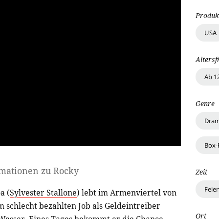
Produk
USA
Altersf
Ab 1
Genre
Dra
Box-
rmationen zu
Rocky
Zeit
Feie
a (
Sylvester Stallone
) lebt im Armenviertel von
m schlecht bezahlten Job als Geldeintreiber
Ort