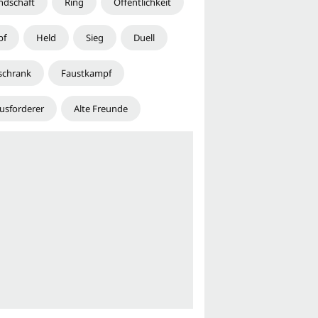
ndschaft
Ring
Öffentlichkeit
pf
Held
Sieg
Duell
schrank
Faustkampf
usforderer
Alte Freunde