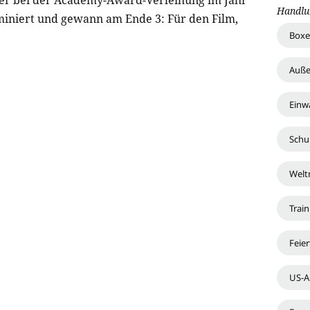
er bei der Academy-Award-Verleihung im Jahr
Handlu
miniert und gewann am Ende 3: Für den Film,
Boxe
Auße
Einw
Schu
Welt
Train
Feie
US-A