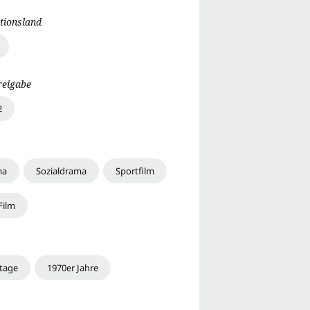
tionsland
reigabe
2
ma
Sozialdrama
Sportfilm
Film
rtage
1970er Jahre