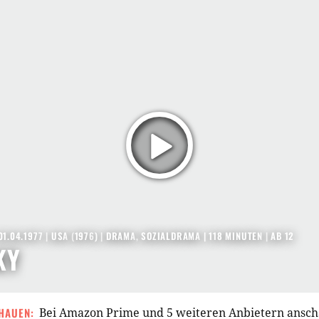
01.04.1977
|
USA
(
1976
) |
DRAMA
,
SOZIALDRAMA
| 118 MINUTEN
|
AB 12
KY
HAUEN:
Bei Amazon Prime und 5 weiteren Anbietern ansc