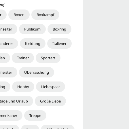
ng
r
Boxen
Boxkampf
nseiter
Publikum
Boxring
anderer
Kleidung
Italiener
len
Trainer
Sportart
meister
Überraschung
ing
Hobby
Liebespaar
rtage und Urlaub
Große Liebe
merikaner
Treppe