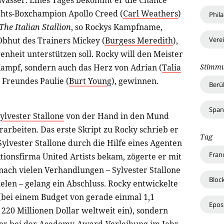
Wasser. Eines Tages bekommt er die Chance
chts-Boxchampion Apollo Creed (
Carl Weathers
)
Phil
The Italian Stallion
, so Rockys Kampfname,
Vere
 Obhut des Trainers Mickey (
Burgess Meredith
),
enheit unterstützen soll. Rocky will den Meister
Stimm
Kampf, sondern auch das Herz von Adrian (
Talia
 Freundes Paulie (
Burt Young
), gewinnen.
Berü
Spa
ylvester Stallone
von der Hand in den Mund
rarbeiten. Das erste Skript zu Rocky schrieb er
Tag
lvester Stallone durch die Hilfe eines Agenten
Fran
tionsfirma United Artists bekam, zögerte er mit
nach vielen Verhandlungen – Sylvester Stallone
Bloc
elen – gelang ein Abschluss. Rocky entwickelte
(bei einem Budget von gerade einmal 1,1
Epos
 220 Millionen Dollar weltweit ein), sondern