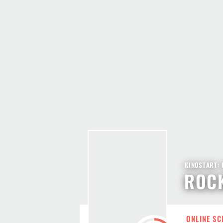
KINOSTART: 
ROC
ONLINE SC