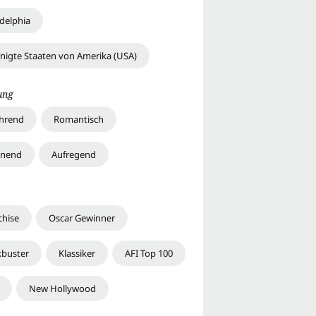
adelphia
inigte Staaten von Amerika (USA)
ung
hrend
Romantisch
nnend
Aufregend
chise
Oscar Gewinner
kbuster
Klassiker
AFI Top 100
New Hollywood