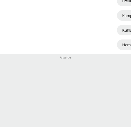
Freu
Kam
Kühl
Hera