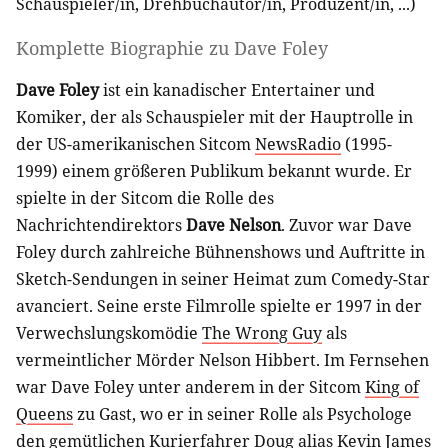
Schauspieler/in
,
Drehbuchautor/in
,
Produzent/in
, ...)
Komplette Biographie zu
Dave Foley
Dave Foley
ist ein kanadischer Entertainer und
Komiker, der als Schauspieler mit der Hauptrolle in
der US-amerikanischen Sitcom
NewsRadio
(1995-
1999) einem größeren Publikum bekannt wurde. Er
spielte in der Sitcom die Rolle des
Nachrichtendirektors
Dave Nelson
. Zuvor war Dave
Foley durch zahlreiche Bühnenshows und Auftritte in
Sketch-Sendungen in seiner Heimat zum Comedy-Star
avanciert. Seine erste Filmrolle spielte er 1997 in der
Verwechslungskomödie
The Wrong Guy
als
vermeintlicher Mörder Nelson Hibbert. Im Fernsehen
war Dave Foley unter anderem in der Sitcom
King of
Queens
zu Gast, wo er in seiner Rolle als Psychologe
den gemütlichen Kurierfahrer Doug alias
Kevin James