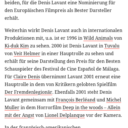
beiden, für die Denis Lavant eine Nominierung für
den Europäischen Filmpreis als Bester Darsteller
erhält.
Weiterhin wirkt Denis Lavant auch in internationalen
Produktionen mit, u.a. ist er 1996 in
Wild Animals
von
Ki-duk Kim
zu sehen. 2000 ist Denis Lavant in
Tuvalu
von
Veit Helmer
in einer Hauptrolle zu sehen und
erhält für seine Darstellung den Preis für den Besten
Schauspieler des Festival de Cine Español de Málaga.
Für
Claire Denis
übernimmt Lavant 2001 erneut eine
Hauptrolle in dem von Kritikern gelobten Spielfilm
Der Fremdenlegionär
. Ebenfalls 2001 steht Denis
Lavant gemeinsam mit
François Berléand
und
Michel
Muller
in dem Horrorfilm
Deep in the woods – Allein
mit der Angst
von
Lionel Delplanque
vor der Kamera.
In der französisch-amerikanischen