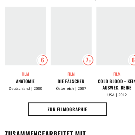
6
7
6
.3
FILM
FILM
FILM
ANATOMIE
DIE FÄLSCHER
COLD BLOOD - KEI
AUSWEG, KEINE
Deutschland | 2000
Österreich | 2007
GNADE
USA | 2012
ZUR FILMOGRAPHIE
ZUSAMMENGEARBEITET MIT