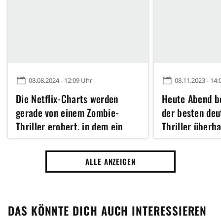
08.08.2024 - 12:09 Uhr
08.11.2023 - 14:
Die Netflix-Charts werden
Heute Abend be
gerade von einem Zombie-
der besten deu
Thriller erobert, in dem ein
Thriller überh
Virus mit der Auslöschung der
richtig eklige 
Menschheit droht
Albträume ver
ALLE ANZEIGEN
DAS KÖNNTE DICH AUCH INTERESSIEREN