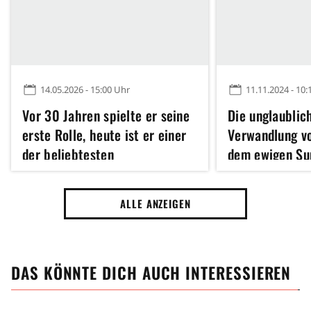
14.05.2026 - 15:00 Uhr
11.11.2024 - 10:
Vor 30 Jahren spielte er seine
Die unglaublic
erste Rolle, heute ist er einer
Verwandlung vo
der beliebtesten
dem ewigen Su
Seriendarsteller der Welt:
Smallville, im 
Erkennt ihr ihn?
Jahren für sein
ALLE ANZEIGEN
Hauptrolle in 
Film
DAS KÖNNTE DICH AUCH INTERESSIEREN