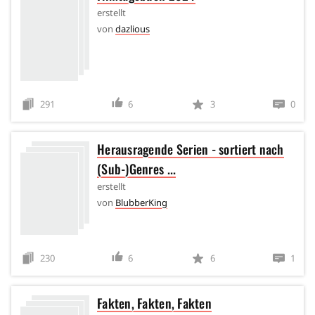
erstellt
von
dazlious
291
6
3
0
Herausragende Serien - sortiert nach
(Sub-)Genres ...
erstellt
von
BlubberKing
230
6
6
1
Fakten, Fakten, Fakten