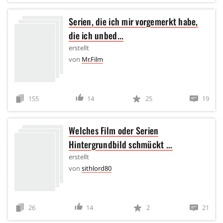
Serien, die ich mir vorgemerkt habe,
die ich unbed...
erstellt
von
Mr.Film
155
14
25
19
Welches Film oder Serien
Hintergrundbild schmückt ...
erstellt
von
sithlord80
26
14
2
21