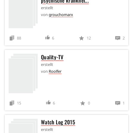
psychische krankhei...
erstellt
von
grouchomarx
88
6
12
2
Quality-TV
erstellt
von
Roolfer
15
6
0
1
Watch Log 2015
erstellt