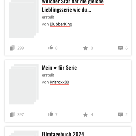
Welcher Star hat die gleiche
Lieblingsserie wie du...
erstellt
von
BlubberKing
299
8
0
6
Mein ♥ für Serie
erstellt
von
Krisroxx80
397
7
4
2
Filmtagebuch 2024