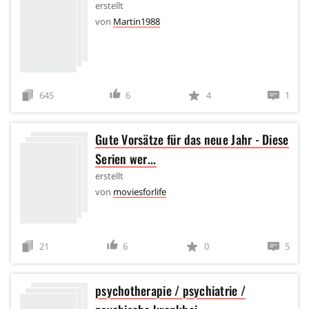
erstellt
von
Martin1988
645
6
4
1
Gute Vorsätze für das neue Jahr - Diese
Serien wer...
erstellt
von
moviesforlife
21
6
0
5
psychotherapie / psychiatrie /