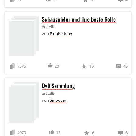
Schauspieler und ihre beste Rolle
erstellt
von
BlubberKing
7575
20
10
45
DvD Sammlung
erstellt
von
Smoover
2079
17
6
6