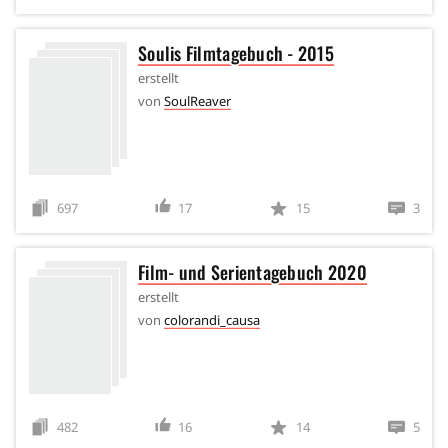
Soulis Filmtagebuch - 2015
erstellt
von
SoulReaver
697
17
15
3
Film- und Serientagebuch 2020
erstellt
von
colorandi_causa
482
16
14
5