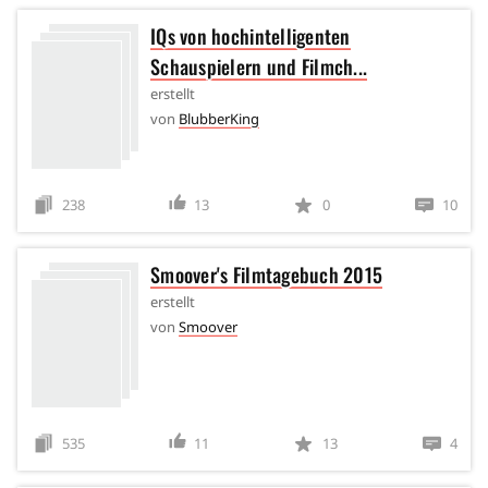
IQs von hochintelligenten
Schauspielern und Filmch...
erstellt
von
BlubberKing
238
13
0
10
Smoover's Filmtagebuch 2015
erstellt
von
Smoover
535
11
13
4