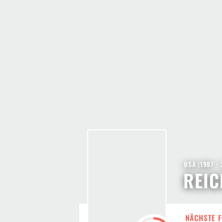
USA
(
1987 -
REI
NÄCHSTE F