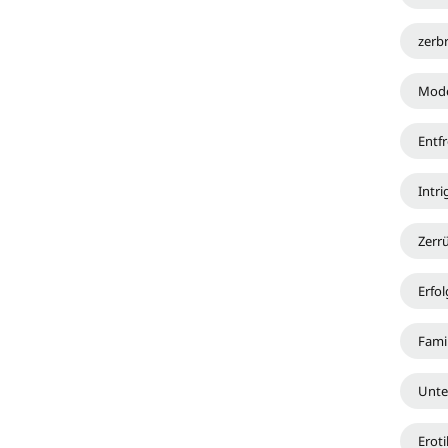
zerb
Mode
Entf
Intri
Zerr
Erfol
Famil
Unte
Eroti