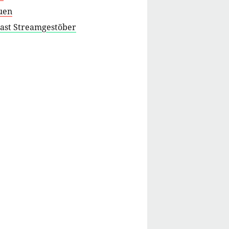
uen
cast Streamgestöber