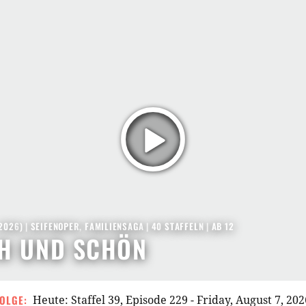
 2026
) |
SEIFENOPER
,
FAMILIENSAGA
|
40
STAFFELN
|
AB 12
CH UND SCHÖN
OLGE:
Heute: Staffel 39, Episode 229 - Friday, August 7, 202