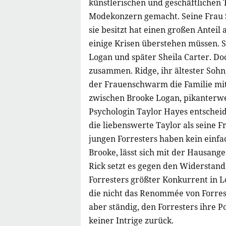
künstlerischen und geschäftlichen 
Modekonzern gemacht. Seine Frau S
sie besitzt hat einen großen Anteil
einige Krisen überstehen müssen. Si
Logan und später Sheila Carter. 
zusammen. Ridge, ihr ältester Sohn, 
der Frauenschwarm die Familie mit 
zwischen Brooke Logan, pikanterwei
Psychologin Taylor Hayes entschei­
die liebenswerte Taylor als seine F
jungen Forresters haben kein einfa
Brooke, lässt sich mit der Hausang
Rick setzt es gegen den Wider­stand
Forresters größter Konkurrent in L
die nicht das Renommée von Forreste
aber ständig, den Forresters ihre Po
keiner Intrige zurück.