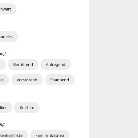
nwart
Angeles
ung
t
Berührend
Aufregend
ig
Verstörend
Spannend
iker
Kultfilm
ng
lienkonflikte
Familienbetrieb