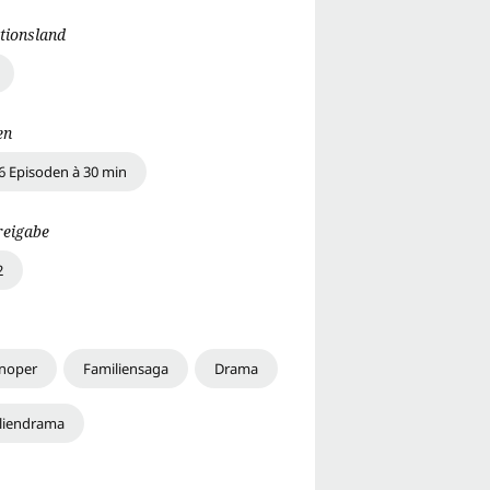
tionsland
en
6 Episoden à 30 min
reigabe
2
enoper
Familiensaga
Drama
liendrama