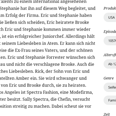
Talents zu ei­nem international angesehenen
tephanie hat ihn auf diesem Weg begleitet, und
Produk
 am Erfolg der Firma. Eric und Stephanie haben
USA
e ließen sich scheiden, Eric heiratete Brooke
Doch Eric und Stephanie kommen immer wieder
Episod
ist ein erfolgreicher Junior­chef. Allerdings hält
1057
seinem Liebesleben in Atem. Er kann sich nicht
se die Ex-Frau seines Vaters, und der schönen
Altersf
den. Eric und Stephanie Forrester wünschen sich
rau und nicht die verschlagene Brooke. Auch die
Ab 1
ches Liebesleben. Rick, der Sohn von Eric und
estellten Amber ein. Sie wird schwanger und
Genre
 von Eric und Brooke durch, sie zu heiraten.
Seif
os Angeles ist Spectra Fashion, eine Modefirma,
r besitzt. Sally Spectra, die Chefin, versucht
Fami
si­tion streitig zu machen. Dabei scheut sie vor
Zeit