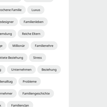
rochene Familie
Luxus
designer
Familienleben
remdung
Reiche Eltern
ge
Millionär
Familienehre
üttete Beziehung
Stress
g
Unternehmen
Beziehung
ienalltag
Probleme
rnehmer
Familiengeschichte
k
Familienclan