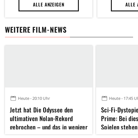
ALLE ANZEIGEN
ALLE 
WEITERE FILM-NEWS
Heute - 20:10 Uhr
Heute - 17:45 U
Jetzt hat Die Odyssee den
Sci-Fi-Dystopi
ultimativen Nolan-Rekord
Prime: Bei die
gebrochen – und das in weniger
Spielen stehen
als vier Wochen
dem Spiel