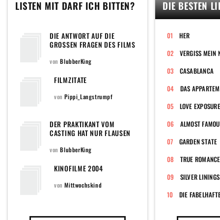
LISTEN MIT DARF ICH BITTEN?
DIE BESTEN L
DIE ANTWORT AUF DIE
HER
GROSSEN FRAGEN DES FILMS ;
)
VERGISS MEIN 
von
BlubberKing
CASABLANCA
FILMZITATE
DAS APPARTEM
von
Pippi_Langstrumpf
LOVE EXPOSUR
DER PRAKTIKANT VOM
ALMOST FAMOU
CASTING HAT NUR FLAUSEN
IM KOPF
GARDEN STATE
von
BlubberKing
TRUE ROMANC
KINOFILME 2004
SILVER LININGS
von
Mittwochskind
DIE FABELHAFT