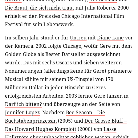
Die Braut, die sich nicht traut
mit Julia Roberts. 2000
erhielt er den Preis des Chicago International Film
Festival für sein Lebenswerk.
Im selben Jahr stand er für
Untreu
mit
Diane Lane
vor
der Kamera. 2002 folgte
Chicago
, wofür Gere mit dem
Golden Globe als Bester Darsteller ausgezeichnet
wurde. Das mit sechs Oscars und sieben weiteren
Nominierungen (allerdings keine für Gere) prämierte
Musical zählte mit seinem US-Einspiel von 170
Millionen Dollar in jeder Hinsicht zu Geres
erfolgreichsten Arbeiten. 2003 lernte Gere tanzen in
Darf ich bitten?
und überzeugte an der Seite von
Jennifer Lopez
. Nachdem
Bee Season – Die
Buchstabenprinzessin
(2005) und
Der Grosse Bluff –
Das Howard Hughes Komplott
(2006) von
Lasse
Hallström
eher unbeachtet geblieben waren, erhielt