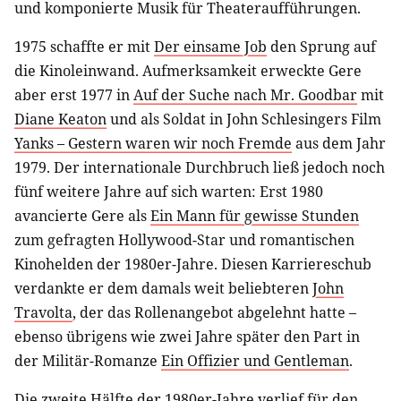
und komponierte Musik für Theateraufführungen.
1975 schaffte er mit
Der einsame Job
den Sprung auf
die Kinoleinwand. Aufmerksamkeit erweckte Gere
aber erst 1977 in
Auf der Suche nach Mr. Goodbar
mit
Diane Keaton
und als Soldat in John Schlesingers Film
Yanks – Gestern waren wir noch Fremde
aus dem Jahr
1979. Der internationale Durchbruch ließ jedoch noch
fünf weitere Jahre auf sich warten: Erst 1980
avancierte Gere als
Ein Mann für gewisse Stunden
zum gefragten Hollywood-Star und romantischen
Kinohelden der 1980er-Jahre. Diesen Karriereschub
verdankte er dem damals weit beliebteren
John
Travolta
, der das Rollenangebot abgelehnt hatte –
ebenso übrigens wie zwei Jahre später den Part in
der Militär-Romanze
Ein Offizier und Gentleman
.
Die zweite Hälfte der 1980er-Jahre verlief für den