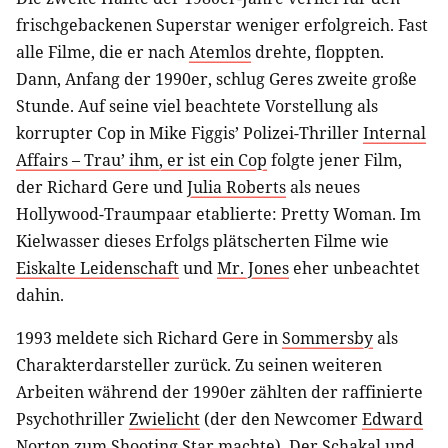
frischgebackenen Superstar weniger erfolgreich. Fast
alle Filme, die er nach
Atemlos
drehte, floppten.
Dann, Anfang der 1990er, schlug Geres zweite große
Stunde. Auf seine viel beachtete Vorstellung als
korrupter Cop in Mike Figgis’ Polizei-Thriller
Internal
Affairs – Trau’ ihm, er ist ein Cop
folgte jener Film,
der Richard Gere und
Julia Roberts
als neues
Hollywood-Traumpaar etablierte: Pretty Woman. Im
Kielwasser dieses Erfolgs plätscherten Filme wie
Eiskalte Leidenschaft
und
Mr. Jones
eher unbeachtet
dahin.
1993 meldete sich Richard Gere in
Sommersby
als
Charakterdarsteller zurück. Zu seinen weiteren
Arbeiten während der 1990er zählten der raffinierte
Psychothriller
Zwielicht
(der den Newcomer
Edward
Norton
zum Shooting Star machte),
Der Schakal
und