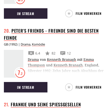
sich Pierce Brosnan, Toni Collette, Imogen
Poots und Aaron Paul auf einem Londoner
IM STREAM
FILM VORMERKEN
Hausdach zufällig beim Selbstmordversuch.
PETER'S FRIENDS - FREUNDE SIND DIE BESTEN
FEINDE
GB
(
1992
) |
Drama
,
Komödie
6.4
82
12
Drama
von
Kenneth Branagh
mit
Emma
Thompson
und
Kenneth Branagh
.
England,
Silvester 1992: Zehn Jahre nach Abschluss der
7
.2
Universität lädt Peter die einstigen
Studienfreunde auf seinen vornehmen
IM STREAM
FILM VORMERKEN
Landsitz, um gemeinsam den Jahreswechsel
zu feiern. Doch bald wird die
Wiedersehensfreude der einst
FRANKIE UND SEINE
SPIESSGESELLEN
eingeschworenen Gemeinschaft von