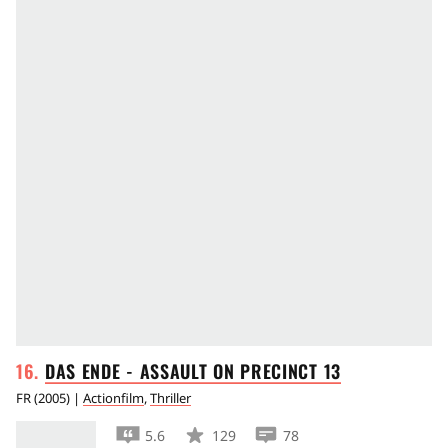
Noch heute gilt Go! als Geheimtipp in der
Indieszene, der eine Riege von mittlerweile
erfolgreichen Darstellern hervorgebracht hat.
So gewann zum Beispiel Sarah Polley im Jahr
2000 für ihre Leistung den Canadian Comedy
Award, sowie
Timothy Olyphant
den Young
Hollywood Award als Best Bad Boy. (JW)
DAS ENDE - ASSAULT ON PRECINCT
13
FR
(
2005
) |
Actionfilm
,
Thriller
5.6
129
78