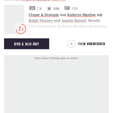
7.4
846
110
Utopie & Dystopie
von
Kathryn Bigelow
mit
Ralph Fiennes
und
Angela Bassett
.
Bereits
1995 inszenierte Kathryn Bigelow mit Strange
7
.3
Days einen dystopischen Thriller fürs
Millennium.
DVD & BLU-RAY
FILM VORMERKEN