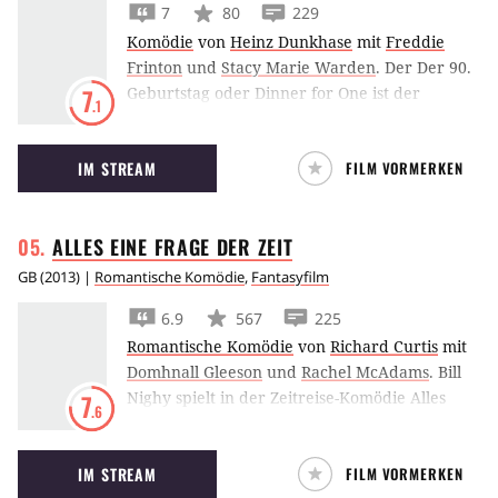
7
80
229
Komödie
von
Heinz Dunkhase
mit
Freddie
Frinton
und
Stacy Marie Warden
.
Der Der 90.
Geburtstag oder Dinner for One ist der
7
.1
deutsche Silversterklassiker schlechthin: Eine
alte Dame feiert Geburtstag und alle Gäste
IM STREAM
FILM VORMERKEN
werden von ihrem zunehmend betrunkenen
Butler gespielt.
ALLES EINE FRAGE DER
ZEIT
GB
(
2013
) |
Romantische Komödie
,
Fantasyfilm
6.9
567
225
Romantische Komödie
von
Richard Curtis
mit
Domhnall Gleeson
und
Rachel McAdams
.
Bill
Nighy spielt in der Zeitreise-Komödie Alles
7
.6
eine Frage der Zeit den Vater von Domhnall
Gleeson und teilt mit ihm die Fähigkeit, durch
IM STREAM
FILM VORMERKEN
die Zeit reisen zu können.