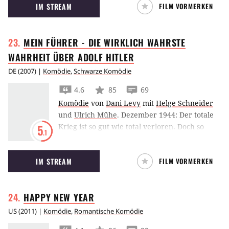
IM STREAM
FILM VORMERKEN
MEIN FÜHRER - DIE WIRKLICH WAHRSTE
WAHRHEIT ÜBER ADOLF
HITLER
DE
(
2007
) |
Komödie
,
Schwarze Komödie
4.6
85
69
Komödie
von
Dani Levy
mit
Helge Schneider
und
Ulrich Mühe
.
Dezember 1944: Der totale
Krieg ist so gut wie total verloren. Doch so
5
.1
leicht will Goebbels sich nicht geschlagen
geben. Am Neujahrstag soll der Führer mit
IM STREAM
FILM VORMERKEN
einer kämpferischen Rede noch einmal die
Massen begeistern. Das Ganze hat nur einen
Haken: Der Führer kann nicht. Krank und
HAPPY NEW
YEAR
depressiv meidet er die Öffentlichkeit. Nur
einer kann jetzt noch helfen: sein ehemaliger
US
(
2011
) |
Komödie
,
Romantische Komödie
Schauspiellehrer Professor Adolf Grünbaum,