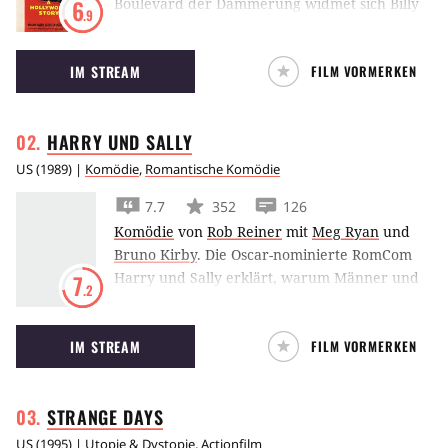
Boulevard der Dämmerung widmet sich Billy
6
.9
Wilder der dunklen Seite Hollywoods, als ein
erfolgloser Autor auf eine vergessene und
IM STREAM
FILM VORMERKEN
dem Wahnsinn verfallene Hollywood-Diva
trifft.
HARRY UND
SALLY
US
(
1989
) |
Komödie
,
Romantische Komödie
7.7
352
126
Komödie
von
Rob Reiner
mit
Meg Ryan
und
Bruno Kirby
.
Die Oscar-nominierte RomCom
Harry und Sally erklärt, warum Männer und
7
.2
Frauen nicht einfach nur Freunde sein können
und zeigt den wohl berühmtesten
IM STREAM
FILM VORMERKEN
vorgetäuschten Orgasmus der Filmgeschichte.
STRANGE
DAYS
US
(
1995
) |
Utopie & Dystopie
,
Actionfilm