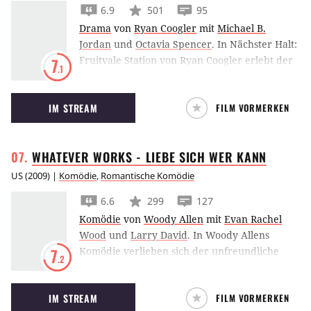
6.9
501
95
Drama
von
Ryan Coogler
mit
Michael B.
Jordan
und
Octavia Spencer
.
In Nächster Halt:
Fruitvale Station von Ryan Coogler erlebt der
7
.1
Zuschauer den letzten Tag im Leben eines
jungen Mannes, der rassistischen Polizisten
IM STREAM
FILM VORMERKEN
zum Opfer fällt.
WHATEVER WORKS - LIEBE SICH WER
KANN
US
(
2009
) |
Komödie
,
Romantische Komödie
6.6
299
127
Komödie
von
Woody Allen
mit
Evan Rachel
Wood
und
Larry David
.
In Woody Allens
Komödie verlieben sich der unfreundliche
7
.2
Boris und die sehr viel jüngere Melodie. Als
Melodies Eltern plötzlich vor der Tür stehen,
IM STREAM
FILM VORMERKEN
gerät das Leben des unterschiedlichen Paares