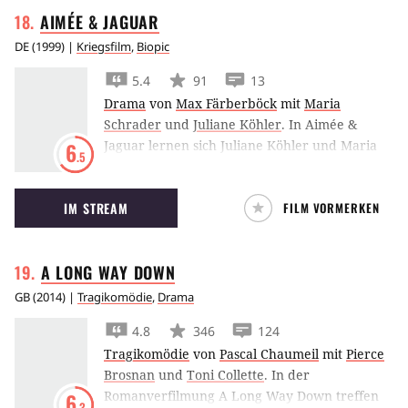
AIMÉE &
JAGUAR
DE
(
1999
) |
Kriegsfilm
,
Biopic
5.4
91
13
Drama
von
Max Färberböck
mit
Maria
Schrader
und
Juliane Köhler
.
In Aimée &
Jaguar lernen sich Juliane Köhler und Maria
6
.5
Schrader in den Wirren des Zweiten
Weltkriegs kennen und lieben – die eine Nazi-
IM STREAM
FILM VORMERKEN
Ehefrau, die andere Jüdin.
A LONG WAY
DOWN
GB
(
2014
) |
Tragikomödie
,
Drama
4.8
346
124
Tragikomödie
von
Pascal Chaumeil
mit
Pierce
Brosnan
und
Toni Collette
.
In der
Romanverfilmung A Long Way Down treffen
6
.3