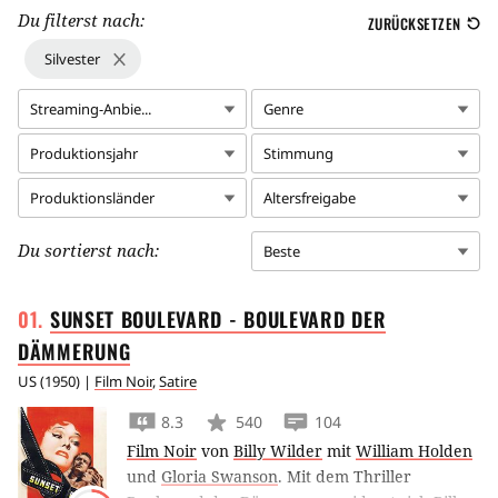
Du filterst nach:
ZURÜCKSETZEN
Silvester
Streaming-Anbie...
Genre
Produktionsjahr
Stimmung
Produktionsländer
Altersfreigabe
Du sortierst nach:
Beste
SUNSET BOULEVARD - BOULEVARD DER
DÄMMERUNG
US
(
1950
) |
Film Noir
,
Satire
8.3
540
104
Film Noir
von
Billy Wilder
mit
William Holden
und
Gloria Swanson
.
Mit dem Thriller