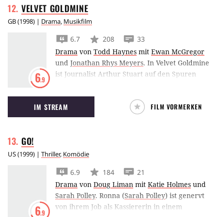
VELVET
GOLDMINE
für alle anderen. Vorurteile, Ressentiments
und eingefahrenen Verhaltensweisen werden
GB
(
1998
) |
Drama
,
Musikfilm
kräftig durchgeschüttelt.
6.7
208
33
Drama
von
Todd Haynes
mit
Ewan McGregor
und
Jonathan Rhys Meyers
.
In Velvet Goldmine
ist Journalist Arthur Stuart auf den Spuren
6
.9
der Rockstars Brian Slade und Curt Wild und
begibt sich dabei zurück in seine
IM STREAM
FILM VORMERKEN
Vergangenheit.
GO!
US
(
1999
) |
Thriller
,
Komödie
6.9
184
21
Drama
von
Doug Liman
mit
Katie Holmes
und
Sarah Polley
.
Ronna (
Sarah Polley
) ist genervt
von ihrem Job als Kassiererin in einem
6
.9