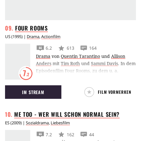
FOUR
ROOMS
US
(
1995
) |
Drama
,
Actionfilm
6.2
613
164
Drama
von
Quentin Tarantino
und
Allison
Anders
mit
Tim Roth
und
Sammi Davis
.
In dem
Episodenfilm Four Rooms, zu dem u. a.
7
.2
Quentin Tarantino und Robert Rodriguez
jeweils ein Segment beigesteuert haben, muss
IM STREAM
FILM VORMERKEN
Tim Roth als gestresster Hotelpage seinen
Mann stehen.
ME TOO - WER WILL SCHON NORMAL
SEIN?
ES
(
2009
) |
Sozialdrama
,
Liebesfilm
7.2
162
44