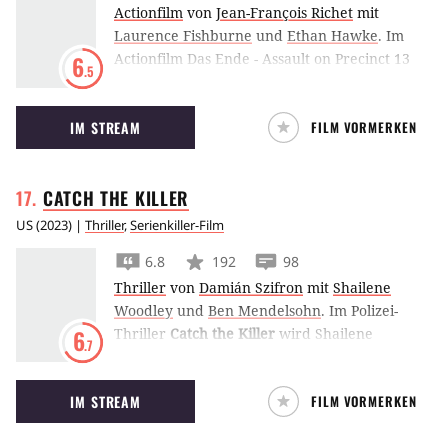
Actionfilm
von
Jean-François Richet
mit
Laurence Fishburne
und
Ethan Hawke
.
Im
Actionfilm Das Ende - Assault on Precinct 13
6
.5
gerät ein Polizist in eine missliche Lage. Er
muss sich auf Schwerkriminelle verlassen, um
IM STREAM
FILM VORMERKEN
zu überleben.
CATCH THE
KILLER
US
(
2023
) |
Thriller
,
Serienkiller-Film
6.8
192
98
Thriller
von
Damián Szifron
mit
Shailene
Woodley
und
Ben Mendelsohn
.
Im Polizei-
Thriller
Catch the Killer
wird Shailene
6
.7
Woodley als junge Ermittlerin von Ben
Mendelsohn rekrutiert, um einen
IM STREAM
FILM VORMERKEN
Massenmörder zu schnappen.