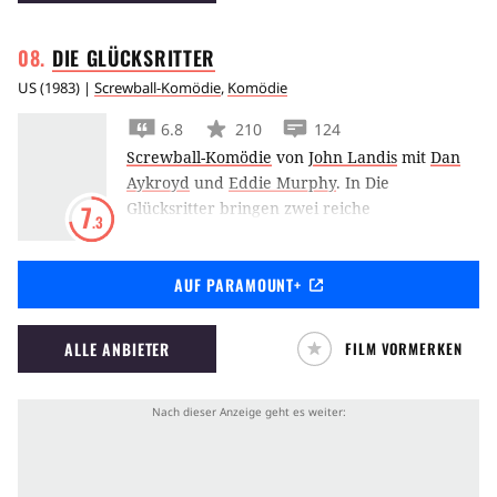
ordentlich durcheinander.
DIE
GLÜCKSRITTER
US
(
1983
) |
Screwball-Komödie
,
Komödie
6.8
210
124
Screwball-Komödie
von
John Landis
mit
Dan
Aykroyd
und
Eddie Murphy
.
In Die
Glücksritter bringen zwei reiche
7
.3
Geschäftsmänner den Alltag zweier
Ahnungsloser völlig durcheinander, um zu
AUF PARAMOUNT+
untersuchen, woran finanzieller Erfolg
wirklich gemessen werden kann.
ALLE ANBIETER
FILM VORMERKEN