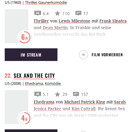
emotionalem Chaos überschattet. Lebenslügen
US
(
1960
) |
Thriller
,
Gaunerkomödie
brechen zusammen, Neurosen kommen zu
6.4
110
17
Tage, verletzende Wahrheiten werden
Thriller
von
Lewis Milestone
mit
Frank Sinatra
offenbart und der mitgebrachte Anhang zieht
und
Dean Martin
.
In Frankie und seine
schnell von dannen. Erst als der Gastgeber
Spießgesellen versucht das Rat Pack
6
sein trauriges Geheimnis preisgibt, finden die
.4
bestehend Frank Sinatra, Dean Martin und
Freunde wieder zueinander.
Sammy Davis jr. ein Casino auszurauben –
IM STREAM
FILM VORMERKEN
natürlich mit Stil!
SEX AND THE
CITY
US
(
2008
) |
Ehedrama
,
Komödie
5.1
29
157
Ehedrama
von
Michael Patrick King
mit
Sarah
Jessica Parker
und
Kim Cattrall
.
Ihr kennt Sex
and the City nur als Serie? 2008 eroberten
4
.6
Carrie & Co. mit Sex and the City – Der Film
auch die große Leinwand.