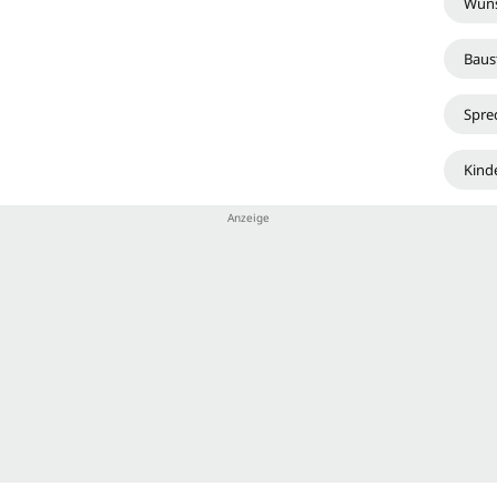
Wun
Baust
Spre
Kind