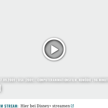
17.09.2009
|
USA
(
2009
) |
COMPUTERANIMATIONSFILM
,
KOMÖDIE
| 96 MINU
N
IM STREAM:
Hier bei Disney+ streamen