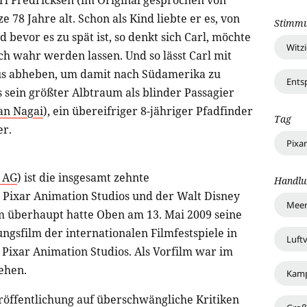
rl Fredricksen (im Original gesprochen von
lze 78 Jahre alt. Schon als Kind liebte er es, von
Stimm
bevor es zu spät ist, so denkt sich Carl, möchte
Witz
h wahr werden lassen. Und so lässt Carl mit
aus abheben, um damit nach Südamerika zu
Ents
s sein größter Albtraum als blinder Passagier
an Nagai
), ein übereifriger 8-jähriger Pfadfinder
Tag
er.
Pixar
 AG
) ist die insgesamt zehnte
Handlu
Pixar Animation Studios und der Walt Disney
Mee
lm überhaupt hatte Oben am 13. Mai 2009 seine
ungsfilm der internationalen Filmfestspiele in
Luft
r Pixar Animation Studios. Als Vorfilm war im
ehen.
Kam
eröffentlichung auf überschwängliche Kritiken