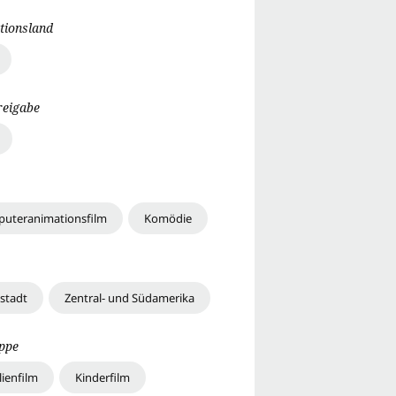
tionsland
reigabe
uteranimationsfilm
Komödie
stadt
Zentral- und Südamerika
uppe
lienfilm
Kinderfilm