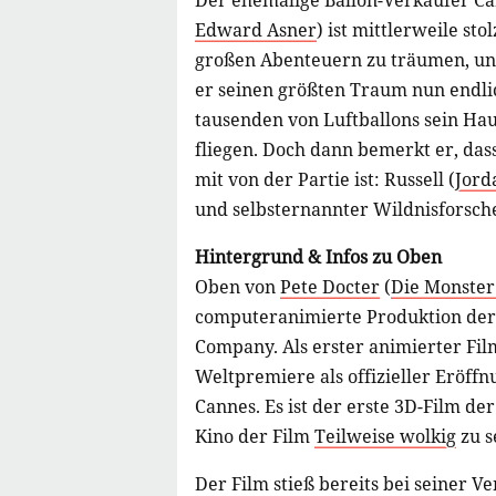
Der ehemalige Ballon-Verkäufer Ca
Edward Asner
) ist mittlerweile sto
großen Abenteuern zu träumen, und 
er seinen größten Traum nun endlic
tausenden von Luftballons sein H
fliegen. Doch dann bemerkt er, das
mit von der Partie ist: Russell (
Jord
und selbsternannter Wildnisforsch
Hintergrund & Infos zu Oben
Oben von
Pete Docter
(
Die Monster
computeranimierte Produktion der 
Company. Als erster animierter Fi
Weltpremiere als offizieller Eröffn
Cannes. Es ist der erste 3D-Film de
Kino der Film
Teilweise wolkig
zu s
Der Film stieß bereits bei seiner V