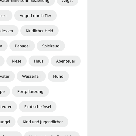
vater-Enkelsohn Beziehung
Angst
zeit
Angriff durch Tier
dessen
Kindlicher Held
m
Papagei
Spielzeug
Riese
Haus
Abenteuer
vater
Wasserfall
Hund
pe
Fortpflanzung
teurer
Exotische Insel
ungel
Kind und Jugendlicher