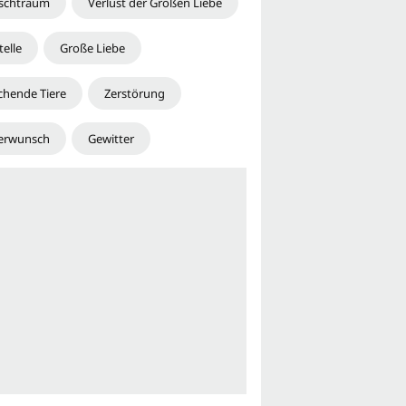
schtraum
Verlust der Großen Liebe
elle
Große Liebe
chende Tiere
Zerstörung
erwunsch
Gewitter