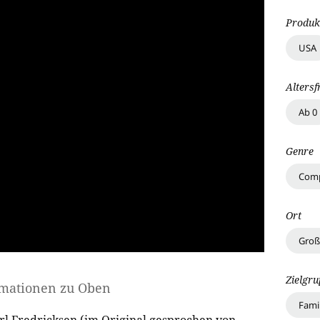
Produk
USA
Altersf
Ab 0
Genre
Comp
Ort
Groß
Zielgr
rmationen zu
Oben
Fami