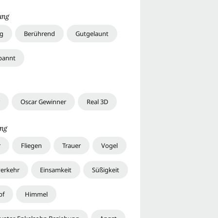
ung
ig
Berührend
Gutgelaunt
pannt
Oscar Gewinner
Real 3D
ng
r
Fliegen
Trauer
Vogel
verkehr
Einsamkeit
Süßigkeit
pf
Himmel