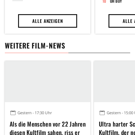
OH BOY
ALLE ANZEIGEN
ALLE 
WEITERE FILM-NEWS
Gestern - 17:30 Uhr
Gestern - 15:00
Als die Menschen vor 22 Jahren
Ultra harter Sc
diesen Kultfilm sahen, riss er
Kultfilm, der 