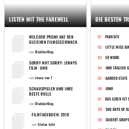
LISTEN MIT THE FAREWELL
DIE BESTEN T
WELCHER PROMI HAT DEN
PARASITE
GLEICHEN FILMGESCHMACK
WIE DU?
LITTLE MISS S
von
BlubberKing
ED WOOD
SORRY NOT SORRY: JENNYS
FILM- UND
SERIENTAGEBUCH 2020
von
Jenny von T
GARDEN STATE
SCHAUSPIELER UND IHRE
JUNO
BESTE ROLLE
DAS LEBEN IST
von
BlubberKing
500 DAYS OF 
FILMTAGEBUCH: 2019
GILBERT GRAPE
von
Stefan Ishii