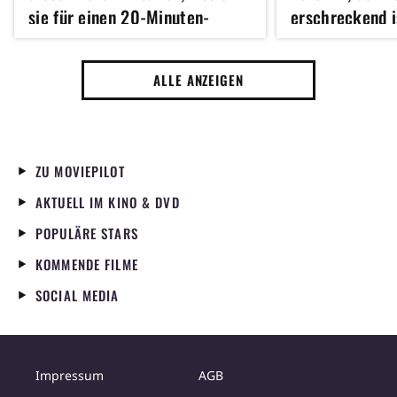
sie für einen 20-Minuten-
erschreckend i
Applaus von den Sitzen und
Jahren, strea
gewann anschließend einen der
ALLE ANZEIGEN
wichtigsten Filmpreise
überhaupt
ZU MOVIEPILOT
AKTUELL IM KINO & DVD
POPULÄRE STARS
KOMMENDE FILME
SOCIAL MEDIA
Impressum
AGB