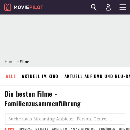
Home
Filme
ALLE
AKTUELL IM KINO
AKTUELL AUF DVD UND BLU-R
Die besten Filme -
Familienzusammenführung
TIPPS:
DISNEY+
NETFLIX
APPLE TV
AMAZON PRIME
KOMÖDIEN
HORR