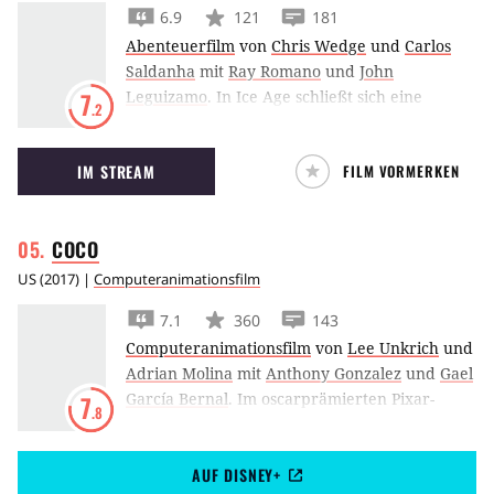
6.9
121
181
Abenteuerfilm
von
Chris Wedge
und
Carlos
Saldanha
mit
Ray Romano
und
John
Leguizamo
.
In Ice Age schließt sich eine
7
.2
Gruppe ungleicher Urtiere zusammen, um ein
Menschenkind zu seiner Familie
IM STREAM
FILM VORMERKEN
zurückzubringen.
COCO
US
(
2017
) |
Computeranimationsfilm
7.1
360
143
Computeranimationsfilm
von
Lee Unkrich
und
Adrian Molina
mit
Anthony Gonzalez
und
Gael
García Bernal
.
Im oscarprämierten Pixar-
7
.8
Animationsfilm Coco deckt ein Junge am
mexikanischen Tag der Toten ein uraltes
AUF DISNEY+
Familiengeheimnis auf, indem er seine