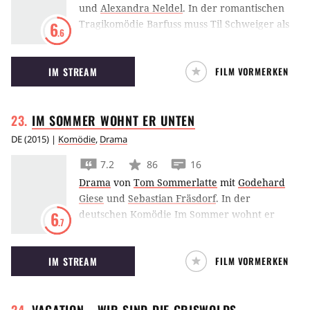
und
Alexandra Neldel
.
In der romantischen
sondern in uns.
Tragikomödie Barfuss muss Til Schweiger als
6
.6
Versager unverhofft die Verantwortung für
eine traumatisierte junge Frau übernehmen.
IM STREAM
FILM VORMERKEN
IM SOMMER WOHNT ER
UNTEN
DE
(
2015
) |
Komödie
,
Drama
7.2
86
16
Drama
von
Tom Sommerlatte
mit
Godehard
Giese
und
Sebastian Fräsdorf
.
In der
deutschen Komödie Im Sommer wohnt er
6
.7
unten müssen sich zwei grundverschiedene
Brüder im Ferienhaus ihrer Eltern
IM STREAM
FILM VORMERKEN
miteinander arrangieren.