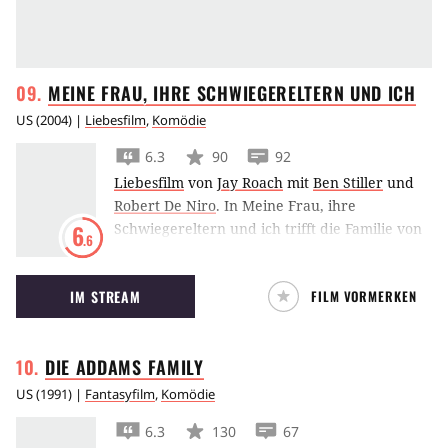
MEINE FRAU, IHRE SCHWIEGERELTERN UND
ICH
US
(
2004
) |
Liebesfilm
,
Komödie
6.3
90
92
Liebesfilm
von
Jay Roach
mit
Ben Stiller
und
Robert De Niro
.
In Meine Frau, ihre
Schwiegereltern und ich trifft die Familie von
6
.6
Robert De Niro auf die Fockers, Dustin
Hoffman, Barbra Streisand und Sohnemann
IM STREAM
FILM VORMERKEN
Ben Stiller.
DIE ADDAMS
FAMILY
US
(
1991
) |
Fantasyfilm
,
Komödie
6.3
130
67