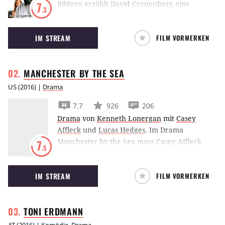
Bildern erzählt David Cronenberg eine
7
.3
Geschichte von Gewalt, Entfremdung und
Rache.
IM STREAM
FILM VORMERKEN
MANCHESTER BY THE
SEA
US
(
2016
) |
Drama
7.7
926
206
Drama
von
Kenneth Lonergan
mit
Casey
Affleck
und
Lucas Hedges
.
Im Drama
Manchester by the Sea muss Casey Affleck
7
.5
plötzlich für seinen Neffen sorgen, als sein
Bruder unerwartet stirbt.
IM STREAM
FILM VORMERKEN
TONI
ERDMANN