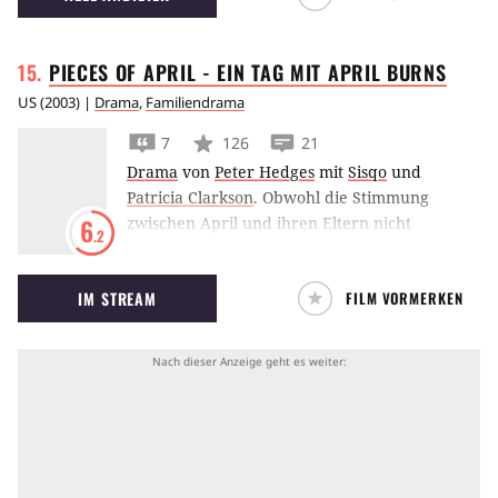
PIECES OF APRIL - EIN TAG MIT APRIL
BURNS
US
(
2003
) |
Drama
,
Familiendrama
7
126
21
Drama
von
Peter Hedges
mit
Sisqo
und
Patricia Clarkson
.
Obwohl die Stimmung
zwischen April und ihren Eltern nicht
6
.2
sonderlich gut ist, hat sie ihren Vater, ihre
Mutter und den Rest der Familie zum
IM STREAM
FILM VORMERKEN
Thanksgiving-Fest eingeladen. Ein stressiger
Tag steht ihr und ihrem Freund Bobby bevor,
aber damit noch nicht genug: ausgerechnet
jetzt gibt auch noch der Herd den Geist auf.
Wenn das mal gutgeht!