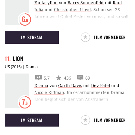
Fantasyfilm
von
Barry Sonnenfeld
mit
Raúl
Juliá
und
Christopher Lloyd
.
Schon seit 25
Jahren wird Onkel Fester vermisst, und so will
6
.6
eine böse Ärztin den Addams einen
Doppelgänger unterjubeln, um an das Geld
IM STREAM
FILM VORMERKEN
der Familie zu kommen. Der falsche Onkel
passt sich gut der Familie an, doch die jüngste
Addams-Tochter hat ihre Zweifel an der
LION
wahren Identität ihres Onkels. Erster Kinofilm
der Addams, basierend auf der Fernsehserie
US
(
2016
) |
Drama
aus dem Jahr 1964.
5.7
436
89
Drama
von
Garth Davis
mit
Dev Patel
und
Nicole Kidman
.
Im oscarnominierten Drama
Lion begibt sich der von Australiern
7
.6
adoptierte Inder Dev Patel im Internet auf die
Suche nach seiner leiblichen Familie.
IM STREAM
FILM VORMERKEN