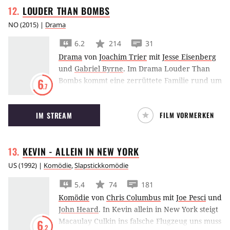
LOUDER THAN
BOMBS
NO
(
2015
) |
Drama
6.2
214
31
Drama
von
Joachim Trier
mit
Jesse Eisenberg
und
Gabriel Byrne
.
Im Drama Louder Than
Bombs kommt eine zerrüttete Familie rund um
6
.7
Jesse Eisenberg und Gabriel Byrne nach dem
Tod der Mutter zusammen, erinnert sich
IM STREAM
FILM VORMERKEN
dabei jedoch auf sehr unterschiedliche Weise
an die Verstorbene.
KEVIN - ALLEIN IN NEW
YORK
US
(
1992
) |
Komödie
,
Slapstickkomödie
5.4
74
181
Komödie
von
Chris Columbus
mit
Joe Pesci
und
John Heard
.
In Kevin allein in New York steigt
Macaulay Culkin ins falsche Flugzeug uns muss
6
.2