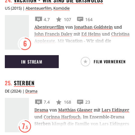
VACATION - WIR SIND DIE
GRISWOLDS
US
(
2015
) |
Abenteuerfilm
,
Komödie
4.7
107
164
Abenteuerfilm
von
Jonathan Goldstein
und
John Francis Daley
mit
Ed Helms
und
Christina
Applegate
.
Mit
Vacation - Wir sind die
6
Griswolds
bekommt Die schrillen Vier auf
Achse ein Reboot. Darin begibt sich Ed Helms
IM STREAM
FILM VORMERKEN
als erwachsener Rusty Griswold mit seiner
eigenen Familie auf einen unvergesslichen
Urlaubstrip.
STERBEN
DE
(
2024
) |
Drama
7.4
168
23
Drama
von
Matthias Glasner
mit
Lars Eidinger
und
Corinna Harfouch
.
Im Ensemble-Drama
Sterben
kämpft die Familie von Lars Eidingers
7
.5
Dirigenten Tom Lunies gegen den Tod an,