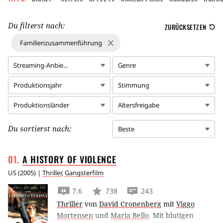
Du filterst nach:
ZURÜCKSETZEN
Familienzusammenführung
Streaming-Anbie...
Genre
Produktionsjahr
Stimmung
Produktionsländer
Altersfreigabe
Du sortierst nach:
Beste
A HISTORY OF
VIOLENCE
US
(
2005
) |
Thriller
,
Gangsterfilm
7.6
738
243
Thriller
von
David Cronenberg
mit
Viggo
Mortensen
und
Maria Bello
.
Mit blutigen