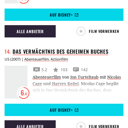
Weihnachten allein in New York verbringen.
Dort trifft er wieder auf die ‘nassen Banditen’.
AUF DISNEY+
ALLE ANBIETER
FILM VORMERKEN
DAS VERMÄCHTNIS DES GEHEIMEN
BUCHES
US
(
2007
) |
Abenteuerfilm
,
Actionfilm
5.2
103
142
Abenteuerfilm
von
Jon Turteltaub
mit
Nicolas
Cage
und
Harvey Keitel
.
Nicolas Cage begibt
sich in Das Vermächtnis des Buches, dem
6
.4
zweiten Teil des National-Treasure-Fanchises,
auf die Suche nach der Wahrheit.
AUF DISNEY+
ALLE ANBIETER
FILM VORMERKEN