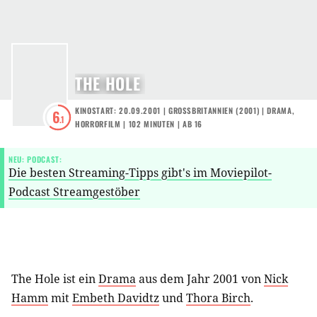
THE HOLE
KINOSTART: 20.09.2001
|
GROSSBRITANNIEN
(
2001
) |
DRAMA
,
6
.1
HORRORFILM
| 102 MINUTEN
|
AB 16
NEU: PODCAST:
Die besten Streaming-Tipps gibt's im Moviepilot-
Podcast Streamgestöber
The Hole ist ein
Drama
aus dem Jahr 2001 von
Nick
Hamm
mit
Embeth Davidtz
und
Thora Birch
.