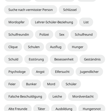
Suche nach vermisster Person
Schlüssel
Mordopfer
Lehrer-Schüler-Beziehung
List
Schulfreundin
Polizei
Sex
Schulfreund
Clique
Schulen
Ausflug
Hunger
Schuld
Esstörung
Besessenheit
Geständnis
Psychologe
Angst
Eifersucht
Jugendlicher
Feier
Bunker
Mord
Schüler
Falsche Beschuldigung
Leiche
Mordverdacht
Alte Freunde
Täter
Ausbildung
Hungersnot