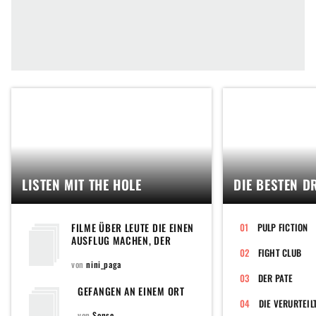
LISTEN MIT THE HOLE
DIE BESTEN D
FILME ÜBER LEUTE DIE EINEN
PULP FICTION
AUSFLUG MACHEN, DER
DANN IRGENDWIE IN DIE
FIGHT CLUB
HOSE GEHT...
von
nini_paga
DER PATE
GEFANGEN AN EINEM ORT
DIE VERURTEIL
von
Sonse