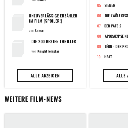
SIEBEN
UNZUVERLÄSSIGE ERZÄHLER
DIE ZWÖLF GE
IM FILM [SPOILER!]
DER PATE 2
von
Sonse
APOCALYPSE N
DIE 200 BESTEN THRILLER
LÉON - DER PR
von
KnightTemplar
HEAT
ALLE ANZEIGEN
ALLE 
WEITERE FILM-NEWS