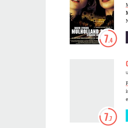
M
7
.4
P
e
7
.7