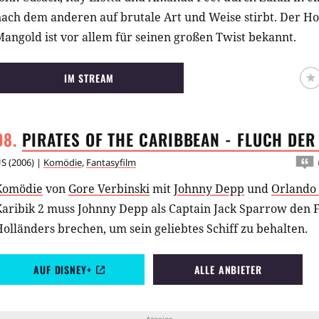
ach dem anderen auf brutale Art und Weise stirbt. Der Ho
angold ist vor allem für seinen großen Twist bekannt.
IM STREAM
PIRATES OF THE CARIBBEAN - FLUCH DE
US
(
2006
) |
Komödie
,
Fantasyfilm
Komödie
von
Gore Verbinski
mit
Johnny Depp
und
Orlando
Karibik 2 muss Johnny Depp als Captain Jack Sparrow den 
olländers brechen, um sein geliebtes Schiff zu behalten.
AUF DISNEY+
ALLE ANBIETER