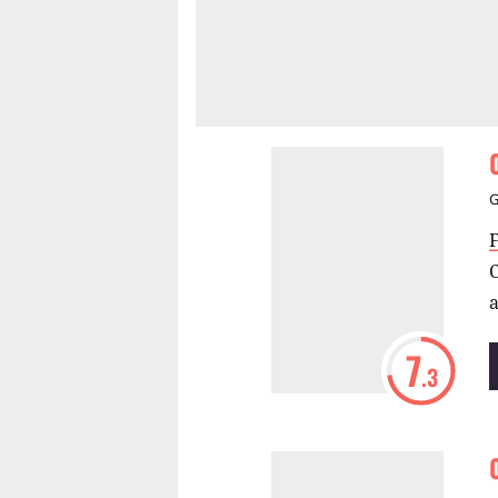
C
a
7
.3