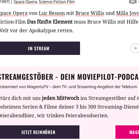
1997
) |
Space Opera
,
Science Fiction-Film
Space Opera
von
Luc Besson
mit
Bruce Willis
und
Milla Jov
iction-Film
Das fünfte Element
muss Bruce Willis mit Hilfe
elt vor der Apokalypse retten.
IM STREAM
STREAMGESTÖBER - DEIN MOVIEPILOT-PODCA
räsentiert von MagentaTV – dem TV- und Streaming-Angebot der Telekom
türz dich mit uns
jeden Mittwoch
ins Streamgestöber auf 
geheimen Serien & Filme deiner 3 bis 300 Streaming-Diens
eierabendbier, wir trinken Feierabendserien.
JETZT REINHÖREN
MAGE