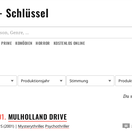
- Schlüssel
 PRIME
KOMÖDIEN
HORROR
KOSTENLOS ONLINE
Produktionsjahr
Stimmung
Produk
Du s
MULHOLLAND
DRIVE
US
(
2001
) |
Mysterythriller
,
Psychothriller