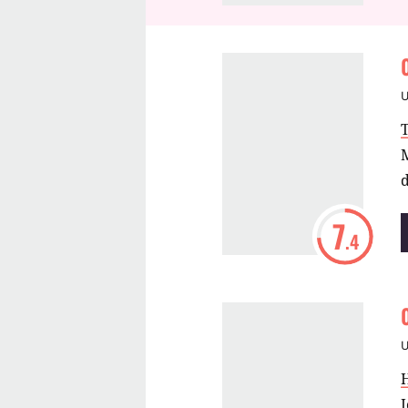
T
M
d
7
.4
J