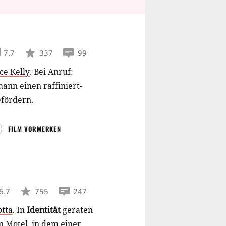
7.7
337
99
ce Kelly
.
Bei Anruf:
ann einen raffiniert-
efördern.
FILM VORMERKEN
6.7
755
247
otta
.
In
Identität
geraten
n Motel, in dem einer