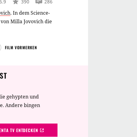
6.9
390
286
ovich
.
In dem Science-
 von Milla Jovovich die
FILM VORMERKEN
ST
die gehypten und
te. Andere bingen
NTA TV ENTDECKEN