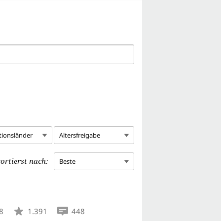
tionsländer
Altersfreigabe
ortierst nach:
Beste
8
1.391
448