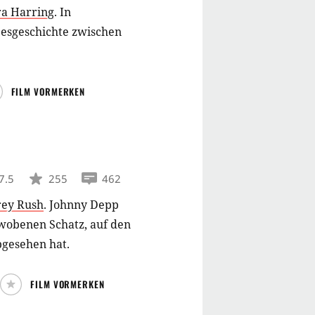
a Harring
.
In
besgeschichte zwischen
FILM VORMERKEN
7.5
255
462
rey Rush
.
Johnny Depp
mwobenen Schatz, auf den
bgesehen hat.
FILM VORMERKEN