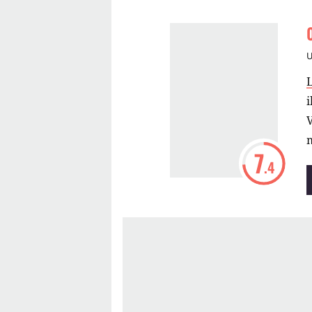
V
m
7
.4