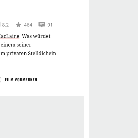
8.2
464
91
MacLaine
.
Was würdet
 einem seiner
um privaten Stelldichein
FILM VORMERKEN