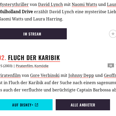
ysterythriller
von
David Lynch
mit
Naomi Watts
und
Laur
Mulholland Drive
erzählt David Lynch eine mysteriöse Lie
Naomi Watts und Laura Harring.
IM STREAM
FLUCH DER
KARIBIK
US
(
2003
) |
Piratenfilm
,
Komödie
iratenfilm
von
Gore Verbinski
mit
Johnny Depp
und
Geoff
ist in Fluch der Karibik auf der Suche nach einem sagenu
s auch der verfluchte und berüchtigte Captain Barbossa a
AUF DISNEY+
ALLE ANBIETER