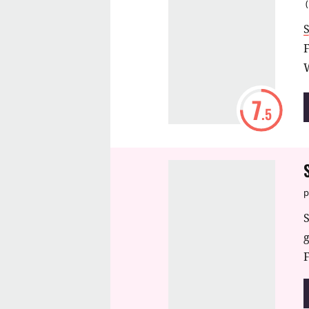
(
F
W
7
.5
p
S
F