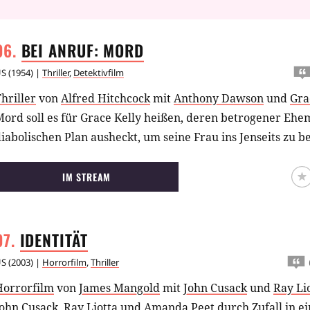
BEI ANRUF:
MORD
US
(
1954
) |
Thriller
,
Detektivfilm
hriller
von
Alfred Hitchcock
mit
Anthony Dawson
und
Gra
ord soll es für Grace Kelly heißen, deren betrogener Ehem
iabolischen Plan ausheckt, um seine Frau ins Jenseits zu b
IM STREAM
IDENTITÄT
US
(
2003
) |
Horrorfilm
,
Thriller
Horrorfilm
von
James Mangold
mit
John Cusack
und
Ray Li
ohn Cusack, Ray Liotta und Amanda Peet durch Zufall in ei