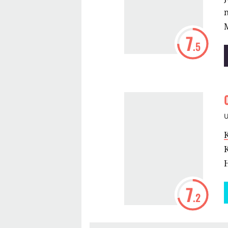
n
M
7
.5
H
7
.2