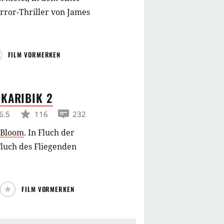
rror-Thriller von James
FILM VORMERKEN
R KARIBIK
2
6.5
116
232
 Bloom
.
In Fluch der
Fluch des Fliegenden
FILM VORMERKEN